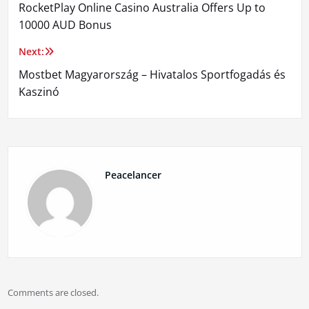
RocketPlay Online Casino Australia Offers Up to
10000 AUD Bonus
Next:
Mostbet Magyarország – Hivatalos Sportfogadás és
Kaszinó
Peacelancer
Comments are closed.