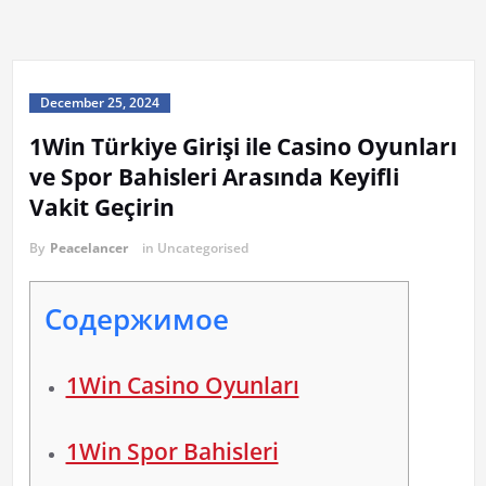
December 25, 2024
1Win Türkiye Girişi ile Casino Oyunları
ve Spor Bahisleri Arasında Keyifli
Vakit Geçirin
By
Peacelancer
in Uncategorised
Содержимое
1Win Casino Oyunları
1Win Spor Bahisleri