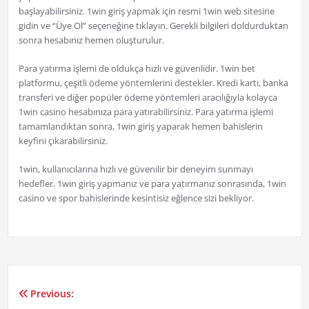
başlayabilirsiniz. 1win giriş yapmak için resmi 1win web sitesine
gidin ve “Üye Ol” seçeneğine tıklayın. Gerekli bilgileri doldurduktan
sonra hesabınız hemen oluşturulur.
Para yatırma işlemi de oldukça hızlı ve güvenlidir. 1win bet
platformu, çeşitli ödeme yöntemlerini destekler. Kredi kartı, banka
transferi ve diğer popüler ödeme yöntemleri aracılığıyla kolayca
1win casino hesabınıza para yatırabilirsiniz. Para yatırma işlemi
tamamlandıktan sonra, 1win giriş yaparak hemen bahislerin
keyfini çıkarabilirsiniz.
1win, kullanıcılarına hızlı ve güvenilir bir deneyim sunmayı
hedefler. 1win giriş yapmanız ve para yatırmanız sonrasında, 1win
casino ve spor bahislerinde kesintisiz eğlence sizi bekliyor.
Previous: