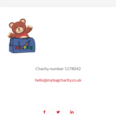
Charity number 1178042
hello@mybagcharity.co.uk