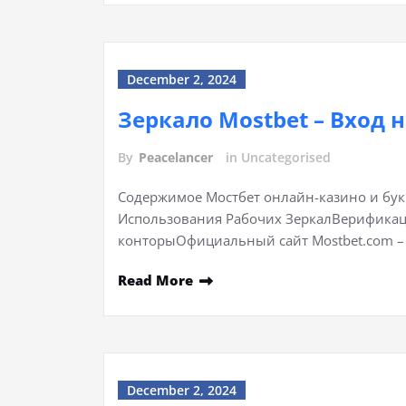
December 2, 2024
Зеркало Mostbet – Вход
By
Peacelancer
in Uncategorised
Содержимое Мостбет онлайн-казино и бук
Использования Рабочих ЗеркалВерификаци
конторыОфициальный сайт Mostbet.com –
Read More
December 2, 2024