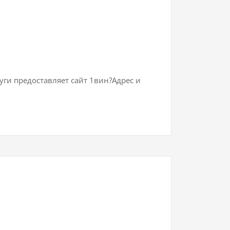
ги предоставляет сайт 1вин?Адрес и