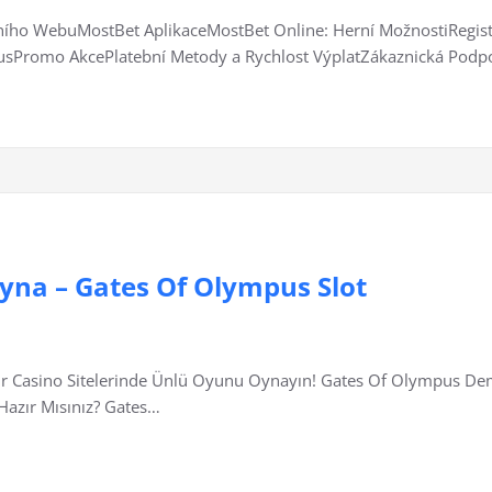
ního WebuMostBet AplikaceMostBet Online: Herní MožnostiRegis
romo AkcePlatební Metody a Rychlost VýplatZákaznická Podpor
na – Gates Of Olympus Slot
 Casino Sitelerinde Ünlü Oyunu Oynayın! Gates Of Olympus Demo
Hazır Mısınız? Gates…