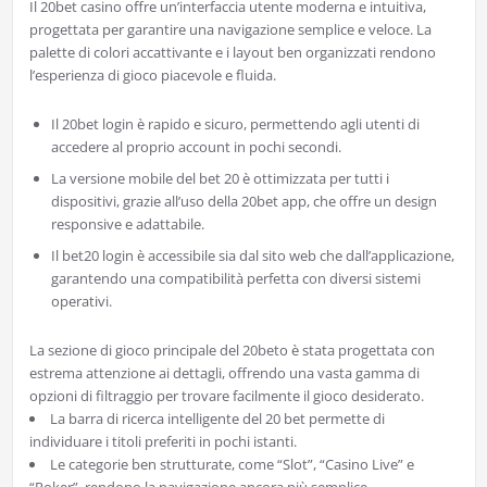
Il 20bet casino offre un’interfaccia utente moderna e intuitiva,
progettata per garantire una navigazione semplice e veloce. La
palette di colori accattivante e i layout ben organizzati rendono
l’esperienza di gioco piacevole e fluida.
Il 20bet login è rapido e sicuro, permettendo agli utenti di
accedere al proprio account in pochi secondi.
La versione mobile del bet 20 è ottimizzata per tutti i
dispositivi, grazie all’uso della 20bet app, che offre un design
responsive e adattabile.
Il bet20 login è accessibile sia dal sito web che dall’applicazione,
garantendo una compatibilità perfetta con diversi sistemi
operativi.
La sezione di gioco principale del 20beto è stata progettata con
estrema attenzione ai dettagli, offrendo una vasta gamma di
opzioni di filtraggio per trovare facilmente il gioco desiderato.
La barra di ricerca intelligente del 20 bet permette di
individuare i titoli preferiti in pochi istanti.
Le categorie ben strutturate, come “Slot”, “Casino Live” e