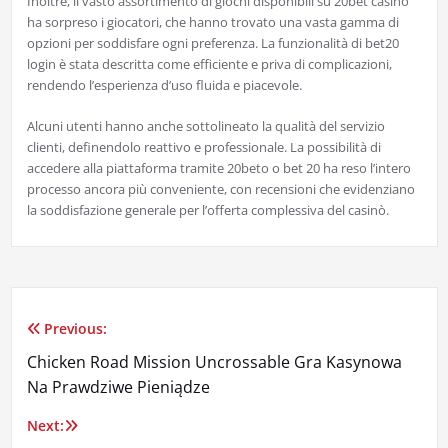
Inoltre, il vasto assortimento di giochi disponibili su 20bet casino
ha sorpreso i giocatori, che hanno trovato una vasta gamma di
opzioni per soddisfare ogni preferenza. La funzionalità di bet20
login è stata descritta come efficiente e priva di complicazioni,
rendendo l’esperienza d’uso fluida e piacevole.
Alcuni utenti hanno anche sottolineato la qualità del servizio
clienti, definendolo reattivo e professionale. La possibilità di
accedere alla piattaforma tramite 20beto o bet 20 ha reso l’intero
processo ancora più conveniente, con recensioni che evidenziano
la soddisfazione generale per l’offerta complessiva del casinò.
Previous:
Chicken Road Mission Uncrossable Gra Kasynowa
Na Prawdziwe Pieniądze
Next: