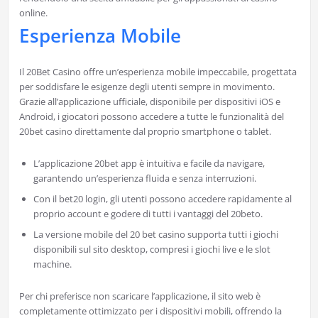
online.
Esperienza Mobile
Il 20Bet Casino offre un’esperienza mobile impeccabile, progettata
per soddisfare le esigenze degli utenti sempre in movimento.
Grazie all’applicazione ufficiale, disponibile per dispositivi iOS e
Android, i giocatori possono accedere a tutte le funzionalità del
20bet casino direttamente dal proprio smartphone o tablet.
L’applicazione 20bet app è intuitiva e facile da navigare,
garantendo un’esperienza fluida e senza interruzioni.
Con il bet20 login, gli utenti possono accedere rapidamente al
proprio account e godere di tutti i vantaggi del 20beto.
La versione mobile del 20 bet casino supporta tutti i giochi
disponibili sul sito desktop, compresi i giochi live e le slot
machine.
Per chi preferisce non scaricare l’applicazione, il sito web è
completamente ottimizzato per i dispositivi mobili, offrendo la