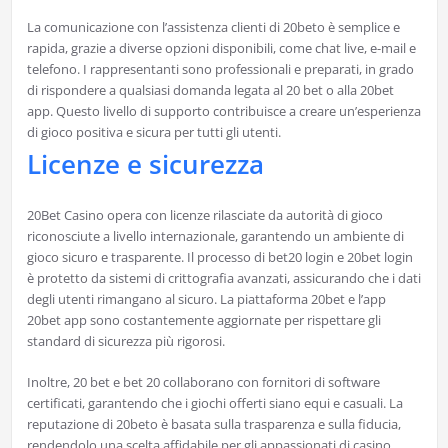
La comunicazione con l’assistenza clienti di 20beto è semplice e
rapida, grazie a diverse opzioni disponibili, come chat live, e-mail e
telefono. I rappresentanti sono professionali e preparati, in grado
di rispondere a qualsiasi domanda legata al 20 bet o alla 20bet
app. Questo livello di supporto contribuisce a creare un’esperienza
di gioco positiva e sicura per tutti gli utenti.
Licenze e sicurezza
20Bet Casino opera con licenze rilasciate da autorità di gioco
riconosciute a livello internazionale, garantendo un ambiente di
gioco sicuro e trasparente. Il processo di bet20 login e 20bet login
è protetto da sistemi di crittografia avanzati, assicurando che i dati
degli utenti rimangano al sicuro. La piattaforma 20bet e l’app
20bet app sono costantemente aggiornate per rispettare gli
standard di sicurezza più rigorosi.
Inoltre, 20 bet e bet 20 collaborano con fornitori di software
certificati, garantendo che i giochi offerti siano equi e casuali. La
reputazione di 20beto è basata sulla trasparenza e sulla fiducia,
rendendolo una scelta affidabile per gli appassionati di casino