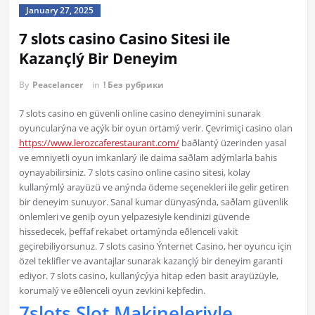
January 27, 2025
7 slots casino Casino Sitesi ile
Kazançlý Bir Deneyim
By
Peacelancer
in
! Без рубрики
7 slots casino en güvenli online casino deneyimini sunarak
oyuncularýna ve açýk bir oyun ortamý verir. Çevrimiçi casino olan
https://www.lerozcaferestaurant.com/
baðlantý üzerinden yasal
ve emniyetli oyun imkanlarý ile daima saðlam adýmlarla bahis
oynayabilirsiniz. 7 slots casino online casino sitesi, kolay
kullanýmlý arayüzü ve anýnda ödeme seçenekleri ile gelir getiren
bir deneyim sunuyor. Sanal kumar dünyasýnda, saðlam güvenlik
önlemleri ve geniþ oyun yelpazesiyle kendinizi güvende
hissedecek, þeffaf rekabet ortamýnda eðlenceli vakit
geçirebiliyorsunuz. 7 slots casino Ýnternet Casino, her oyuncu için
özel teklifler ve avantajlar sunarak kazançlý bir deneyim garanti
ediyor. 7 slots casino, kullanýcýya hitap eden basit arayüzüyle,
korumalý ve eðlenceli oyun zevkini keþfedin.
7slots Slot Makineleriyle