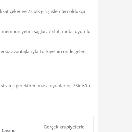
kkat çeker ve 7slots giriş işlemleri oldukça
ın memnuniyetini sağlar. 7 slot, mobil uyumlu
ersiz avantajlarıyla Türkiye’nin önde gelen
 strateji gerektiren masa oyunlarını, 7Slots’ta
Gerçek krupiyelerle
ı Casino