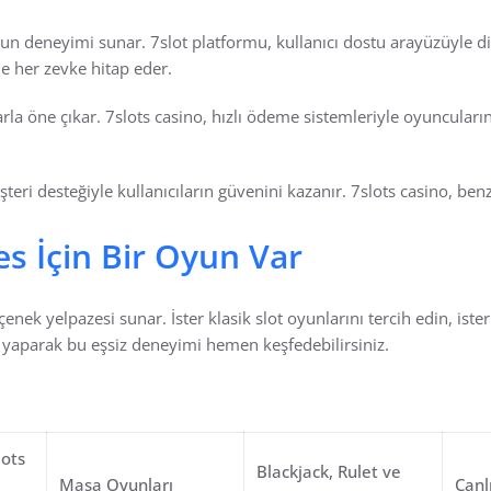
yun deneyimi sunar. 7slot platformu, kullanıcı dostu arayüzüyle di
le her zevke hitap eder.
arla öne çıkar. 7slots casino, hızlı ödeme sistemleriyle oyuncular
eri desteğiyle kullanıcıların güvenini kazanır. 7slots casino, benz
es İçin Bir Oyun Var
çenek yelpazesi sunar. İster klasik slot oyunlarını tercih edin, ister
ş yaparak bu eşsiz deneyimi hemen keşfedebilirsiniz.
lots
Blackjack, Rulet ve
Masa Oyunları
Canl