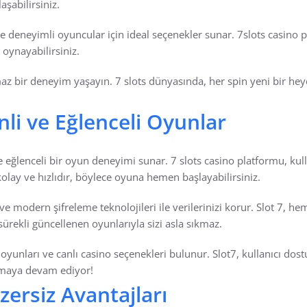
aşabilirsiniz.
 deneyimli oyuncular için ideal seçenekler sunar. 7slots casino p
oynayabilirsiniz.
maz bir deneyim yaşayın. 7 slots dünyasında, her spin yeni bir he
nli ve Eğlenceli Oyunlar
lenceli bir oyun deneyimi sunar. 7 slots casino platformu, kullanıc
 kolay ve hızlıdır, böylece oyuna hemen başlayabilirsiniz.
ve modern şifreleme teknolojileri ile verilerinizi korur. Slot 7, 
sürekli güncellenen oyunlarıyla sizi asla sıkmaz.
 oyunları ve canlı casino seçenekleri bulunur. Slot7, kullanıcı do
olmaya devam ediyor!
ersiz Avantajları