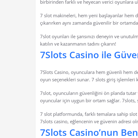
birbirinden farklı ve heyecan verici oyunlara ul
7 slot makineleri, hem yeni başlayanlar hem de
çıkarırken aynı zamanda güvenilir bir ortamda 
7slot oyunları ile şansınızı deneyin ve unutul
katılın ve kazanmanın tadını çıkarın!
7Slots Casino ile Güve
7Slots Casino, oyunculara hem güvenli hem de eğ
oyun seçenekleri sunar. 7 slots giriş işlemleri
7slot, oyuncuların güvenliğini ön planda tutar 
oyuncular için uygun bir ortam sağlar. 7slots, 
7 slot platformunda, farklı temalara sahip slot
7slots casino, eğlencenin ve güvenin adresi 
7Slots Casino’nun Benz