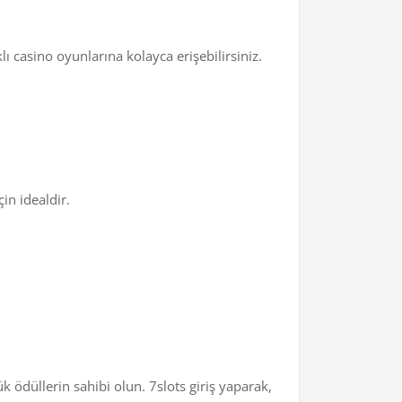
lı casino oyunlarına kolayca erişebilirsiniz.
in idealdir.
 ödüllerin sahibi olun. 7slots giriş yaparak,