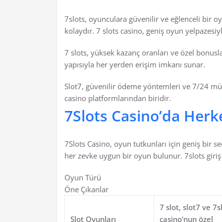
7slots, oyunculara güvenilir ve eğlenceli bir o
kolaydır. 7 slots casino, geniş oyun yelpazesiy
7 slots, yüksek kazanç oranları ve özel bonusl
yapısıyla her yerden erişim imkanı sunar.
Slot7, güvenilir ödeme yöntemleri ve 7/24 müşt
casino platformlarından biridir.
7Slots Casino’da Herk
7Slots Casino, oyun tutkunları için geniş bir se
her zevke uygun bir oyun bulunur. 7slots giri
Oyun Türü
Öne Çıkanlar
7 slot, slot7 ve 7s
Slot Oyunları
casino’nun özel