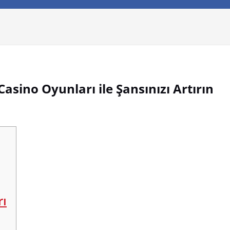
Casino Oyunları ile Şansınızı Artırın
rı