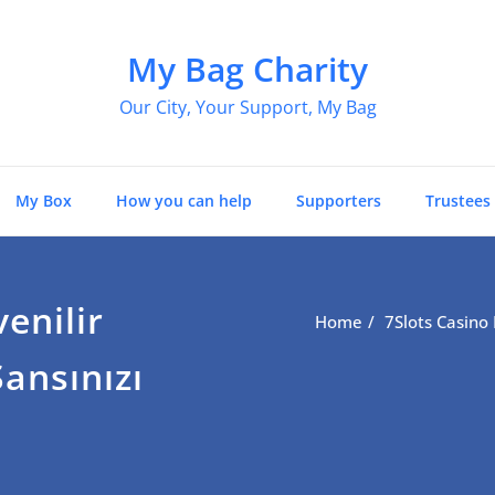
My Bag Charity
Our City, Your Support, My Bag
My Box
How you can help
Supporters
Trustees
enilir
Home
7Slots Casino 
Şansınızı