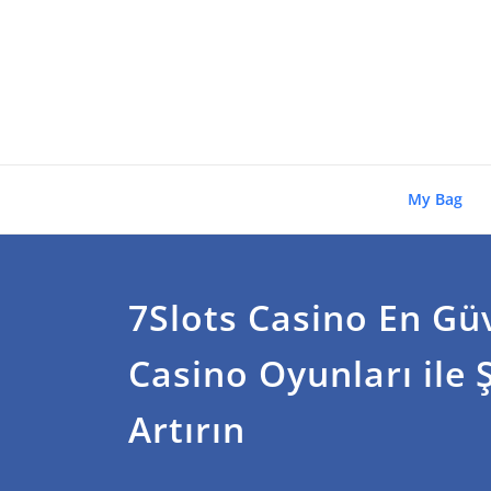
Skip
to
content
My Bag
7Slots Casino En Güv
Casino Oyunları ile 
Artırın