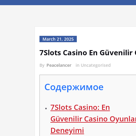
March 21, 2025
7Slots Casino En Güvenilir 
By
Peacelancer
in Uncategorised
Содержимое
7Slots Casino: En
Güvenilir Casino Oyunla
Deneyimi