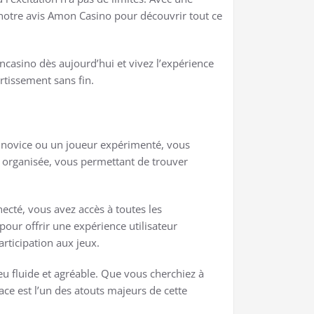
notre avis Amon Casino pour découvrir tout ce
casino dès aujourd’hui et vivez l’expérience
tissement sans fin.
n novice ou un joueur expérimenté, vous
nt organisée, vous permettant de trouver
ecté, vous avez accès à toutes les
our offrir une expérience utilisateur
articipation aux jeux.
eu fluide et agréable. Que vous cherchiez à
ce est l’un des atouts majeurs de cette