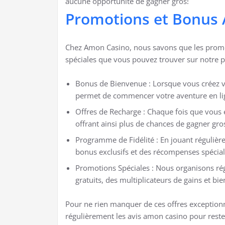
aucune opportunité de gagner gros!
Promotions et Bonus A
Chez Amon Casino, nous savons que les promoti
spéciales que vous pouvez trouver sur notre p
Bonus de Bienvenue : Lorsque vous créez 
permet de commencer votre aventure en lign
Offres de Recharge : Chaque fois que vous 
offrant ainsi plus de chances de gagner gro
Programme de Fidélité : En jouant régulièr
bonus exclusifs et des récompenses spécial
Promotions Spéciales : Nous organisons ré
gratuits, des multiplicateurs de gains et bi
Pour ne rien manquer de ces offres exception
régulièrement les avis amon casino pour rest