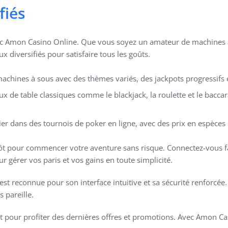
fiés
ec Amon Casino Online. Que vous soyez un amateur de machines à
 diversifiés pour satisfaire tous les goûts.
machines à sous avec des thèmes variés, des jackpots progressifs 
eux de table classiques comme le blackjack, la roulette et le bacca
er dans des tournois de poker en ligne, avec des prix en espèces
t pour commencer votre aventure sans risque. Connectez-vous 
érer vos paris et vos gains en toute simplicité.
est reconnue pour son interface intuitive et sa sécurité renforcé
 pareille.
t pour profiter des dernières offres et promotions. Avec Amon C