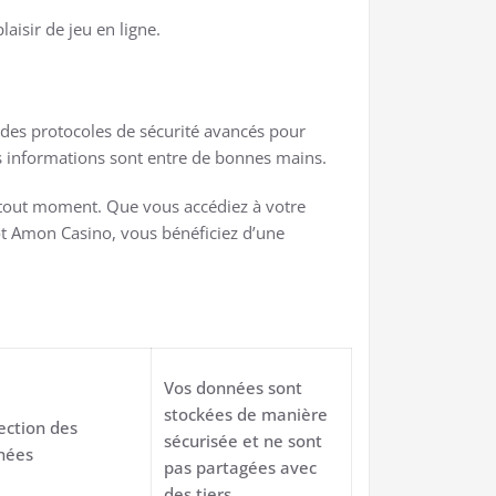
aisir de jeu en ligne.
s des protocoles de sécurité avancés pour
s informations sont entre de bonnes mains.
 tout moment. Que vous accédiez à votre
t Amon Casino, vous bénéficiez d’une
Vos données sont
stockées de manière
ection des
sécurisée et ne sont
nées
pas partagées avec
des tiers.