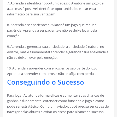
7. Aprenda a identificar oportunidades: o Aviator é um jogo de
azar, mas é possível identificar oportunidades e usar essa
informação para sua vantagem.
8. Aprenda a ser paciente: o Aviator é um jogo que requer
paciência. Aprenda a ser paciente e não se deixe levar pela
emoção.
9. Aprenda a gerenciar sua ansiedade: a ansiedade é natural no
Aviator, mas é fundamental aprender a gerenciar sua ansiedade e
não se deixar levar pela emoção.
10. Aprenda a aprender com erros: erros são parte do jogo.
Aprenda a aprender com erros e não se aflija com perdas.
Conseguindo o Sucesso
Para jogar Aviator de forma eficaz e aumentar suas chances de
ganhar, é fundamental entender como funciona o jogo e como
pode ser estratégico. Como um aviador, você precisa ser capaz de
navegar pelas alturas e evitar os riscos para alcançar o sucesso.