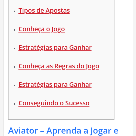
Tipos de Apostas
Conheça o Jogo
Estratégias para Ganhar
Conheça as Regras do Jogo
Estratégias para Ganhar
Conseguindo o Sucesso
Aviator – Aprenda a Jogar e