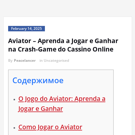
February 14, 2025
Aviator – Aprenda a Jogar e Ganhar
na Crash-Game do Cassino Online
By
Peacelancer
in Uncategorised
Содержимое
O Jogo do Aviator: Aprenda a
Jogar e Ganhar
Como Jogar o Aviator