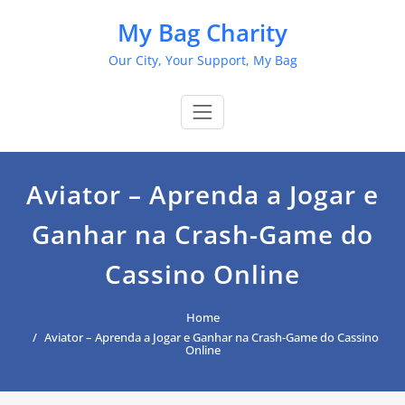
Skip
My Bag Charity
to
content
Our City, Your Support, My Bag
Aviator – Aprenda a Jogar e
Ganhar na Crash-Game do
Cassino Online
Home
Aviator – Aprenda a Jogar e Ganhar na Crash-Game do Cassino
Online