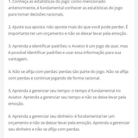
1. Conheça as estatísticas do jogo: como mencionado
anteriormente, é fundamental conhecer as estatísticas do jogo
para tomar decisões racionais.
2. Ajuste sua aposta: não aposte mais do que você pode perder. É
importante ter um orçamento e não se deixar levar pela emoção.
3. Aprenda a identificar padrões: o Aviator é um jogo de azar, mas
é possível identificar padrões e usar essa informação para sua
vantagem.
4. Não se aflija com perdas: perdas são parte do jogo. Não se aflija
com perdas e continue jogando de forma racional.
5. Aprenda a gerenciar seu tempo: o tempo é fundamental no
Aviator. Aprenda a gerenciar seu tempo e não se deixe levar pela
emoção.
6. Aprenda a gerenciar seu dinheiro: é fundamental ter um
orçamento e não se deixar levar pela emoção. Aprenda a gerenciar
seu dinheiro e não se aflija com perdas.