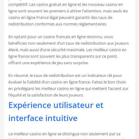
compétitif. Les casino gratuit en ligne et les nouveau casino en
ligne sont souvent les premiers à attirer l’attention, mais seuls les
casino en ligne France légal peuvent garantir des taux de
redistribution conformes aux normes réglementaires.
En optant pour un casino francais en ligne reconnu, vous
bénéficiez non seulement d’un taux de redistribution aux joueurs
élevé, mais aussi d’une sécurité maximale. Les meilleur casino en
ligne france sont souvent les plus transparents sur ce point,
offrant une expérience de jeu sans surprise.
En résumé, le taux de redistribution est un indicateur clé pour
évaluer la fiabilité d’un casino en ligne france. Faites le bon choix
en privilégiant les meilleur casino en ligne qui mettent l’accent sur
l’équité et la satisfaction de leurs joueurs.
Expérience utilisateur et
interface intuitive
Le meilleur casino en ligne se distingue non seulement par sa