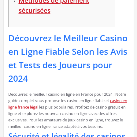
Méthodes de paiement
sécurisées
Découvrez le Meilleur Casino
en Ligne Fiable Selon les Avis
et Tests des Joueurs pour
2024
Découvrez le meilleur casino en ligne en France pour 2024 ! Notre
guide complet vous propose les casino en ligne fiable et
casino en
ligne france légal
les plus populaires. Profitez de casino gratuit en
ligne et explorez les nouveau casino en ligne avec des offres
exclusives. Pour les amateurs de jeux casino en ligne, trouvez le
meilleur casino en ligne france adapté à vos besoins.
Sécurité et légalité des casinos