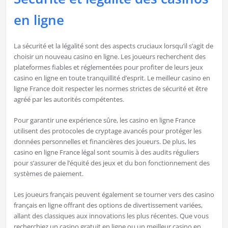
en ligne
La sécurité et la légalité sont des aspects cruciaux lorsqu’il s’agit de
choisir un nouveau casino en ligne. Les joueurs recherchent des
plateformes fiables et réglementées pour profiter de leurs jeux
casino en ligne en toute tranquillité d’esprit. Le meilleur casino en
ligne France doit respecter les normes strictes de sécurité et être
agréé par les autorités compétentes.
Pour garantir une expérience sûre, les casino en ligne France
utilisent des protocoles de cryptage avancés pour protéger les
données personnelles et financières des joueurs. De plus, les
casino en ligne France légal sont soumis à des audits réguliers
pour s’assurer de l’équité des jeux et du bon fonctionnement des
systèmes de paiement.
Les joueurs français peuvent également se tourner vers des casino
français en ligne offrant des options de divertissement variées,
allant des classiques aux innovations les plus récentes. Que vous
recherchiez un casino gratuit en ligne ou un meilleur casino en