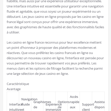
fiabilité, mais aussi par une expérience utilisateur exceptionnelle.
Une interface intuitive est essentielle pour garantir une navigation
fluide et agréable, que vous soyez un joueur expérimenté ou un
débutant. Les jeux casino en ligne proposés par les casino en ligne
france légal sont conçus pour offrir une expérience immersive,
avec des graphismes de haute qualité et des fonctionnalités faciles
à utiliser.
Les casino en ligne france reconnus pour leur excellence mettent
un point d’honneur à proposer des plateformes modernes et
réactives. Que vous préfériez les casino francais en ligne ou
découvriez un nouveau casino en ligne, l’interface est pensée pour
vous permettre de trouver rapidement vos jeux préférés. Les
menus clairs et les options de filtrage facilitent la recherche parmi
une large sélection de jeux casino en ligne.
Caractéristique
Avantage
Accès
Navigation
Graphismes
Options
rapide
Assistance
Interface
fluide
Expérience
Support
de
de
aux
disponible
intuitive
et
immersive
client