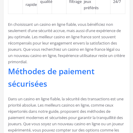
qualité
filtrage
jeux
24/7
rapide
préférés
En choisissant un casino en ligne fiable, vous bénéficiez non
seulement d’une sécurité accrue, mais aussi d’une expérience de
jeu optimale. Les meilleur casino en ligne france sont souvent
récompensés pour leur engagement envers la satisfaction des
joueurs. Que vous recherchiez un casino en ligne france légal ou
un nouveau casino en ligne, l’expérience utilisateur reste un critère
primordial.
Méthodes de paiement
sécurisées
Dans un casino en ligne fiable, la sécurité des transactions est une
priorité absolue. Les meilleurs casinos en ligne, comme ceux
répertoriés dans notre guide, proposent des méthodes de
paiement modernes et sécurisées pour garantir la tranquillité des
joueurs. Que vous soyez un nouveau casino en ligne ou un joueur
expérimenté, vous pouvez compter sur des options comme les