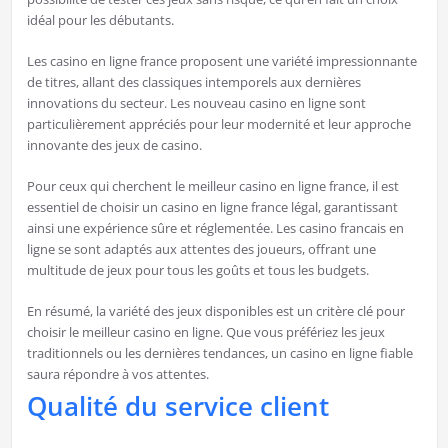
idéal pour les débutants.
Les casino en ligne france proposent une variété impressionnante
de titres, allant des classiques intemporels aux dernières
innovations du secteur. Les nouveau casino en ligne sont
particulièrement appréciés pour leur modernité et leur approche
innovante des jeux de casino.
Pour ceux qui cherchent le meilleur casino en ligne france, il est
essentiel de choisir un casino en ligne france légal, garantissant
ainsi une expérience sûre et réglementée. Les casino francais en
ligne se sont adaptés aux attentes des joueurs, offrant une
multitude de jeux pour tous les goûts et tous les budgets.
En résumé, la variété des jeux disponibles est un critère clé pour
choisir le meilleur casino en ligne. Que vous préfériez les jeux
traditionnels ou les dernières tendances, un casino en ligne fiable
saura répondre à vos attentes.
Qualité du service client