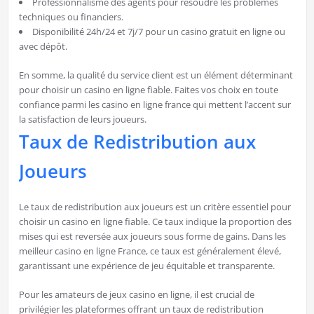
Professionnalisme des agents pour résoudre les problèmes
techniques ou financiers.
Disponibilité 24h/24 et 7j/7 pour un casino gratuit en ligne ou
avec dépôt.
En somme, la qualité du service client est un élément déterminant
pour choisir un casino en ligne fiable. Faites vos choix en toute
confiance parmi les casino en ligne france qui mettent l’accent sur
la satisfaction de leurs joueurs.
Taux de Redistribution aux
Joueurs
Le taux de redistribution aux joueurs est un critère essentiel pour
choisir un casino en ligne fiable. Ce taux indique la proportion des
mises qui est reversée aux joueurs sous forme de gains. Dans les
meilleur casino en ligne France, ce taux est généralement élevé,
garantissant une expérience de jeu équitable et transparente.
Pour les amateurs de jeux casino en ligne, il est crucial de
privilégier les plateformes offrant un taux de redistribution