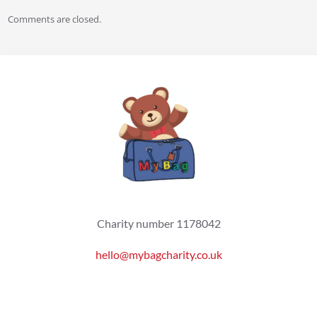
Comments are closed.
Charity number 1178042
hello@mybagcharity.co.uk