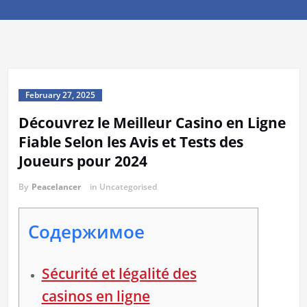
February 27, 2025
Découvrez le Meilleur Casino en Ligne
Fiable Selon les Avis et Tests des
Joueurs pour 2024
By
Peacelancer
in Uncategorised
Содержимое
Sécurité et légalité des
casinos en ligne