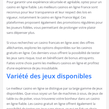
Pour garantir une expérience sécurisée et agréable, optez pour un
casino en ligne fiable. Les meilleurs casinos en ligne France sont
reconnus pour leur transparence et leur respect des lois en
vigueur, notamment le casino en ligne France légal. Ces
plateformes proposent également des promotions régulières pour
les joueurs fidèles, vous permettant de prolonger votre plaisir
sans dépenser plus.
Si vous recherchez un casino francais en ligne avec des offres
alléchantes, explorez les options disponibles sur les casinos
gratuits en ligne. Ces derniers vous offrent la possibilité de tester
les jeux sans risque, tout en bénéficiant de bonus attrayants.
Faites votre choix parmi les meilleurs casinos en ligne et profitez
d’une expérience de jeu inoubliable.
Variété des jeux disponibles
Le meilleur casino en ligne se distingue par sa large gamme de jeux
disponibles. Que vous soyez un fan de machines à sous, de jeux de
table ou de poker, vous trouverez votre bonheur dans un casino
en ligne fiable. Les casino gratuit en ligne offrent également la
possibilité de tester ces jeux sans risque, ce qui en fait un choix