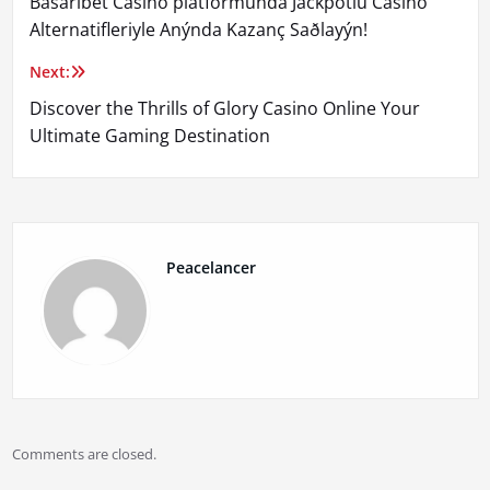
Basaribet Casino platformunda Jackpotlu Casino
Alternatifleriyle Anýnda Kazanç Saðlayýn!
Next:
Discover the Thrills of Glory Casino Online Your
Ultimate Gaming Destination
Peacelancer
Comments are closed.