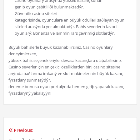
casino oyunlarý arasýnda yüksek kazanç sunan
geniþ oyun çeþitliliði bulunmaktadýr.
Güvenilir casino siteleri
kategorisinde, oyunculara en büyük ödülleri saðlayan oyun
siteleri arasýnda yer almaktadýr. Bahis severlerin favori
oyunlarý: Bonanza ve Jammin’ Jars çevrimiçi slotlardýr.
Büyük bahislerle büyük kazanabilirsiniz. Casino oyunlarý
deneyimlerken,
yüksek bahis seçenekleriyle, devasa kazançlara ulaþabilirsiniz.
Casino severler için en çekici özelliklerden biri, casino sitesine
anýnda baðlanma imkaný ve slot makinelerinin büyük kazanç
fýrsatlarý sunmasýdýr.
deneme bonusu oyun portalýnda hemen giriþ yaparak kazanç
fýrsatlarýný yakalayýn!
Previous: