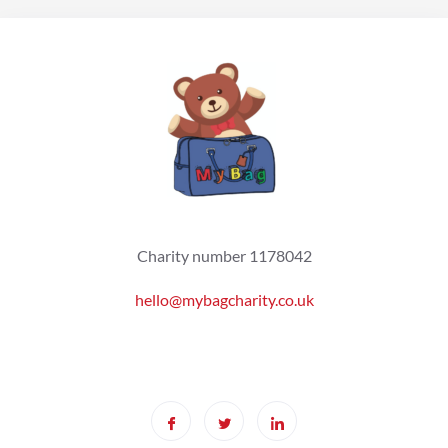
Charity number 1178042
hello@mybagcharity.co.uk