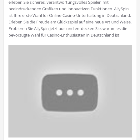
erleben Sie sicheres, verantwortungsvolles Spielen mit
beeindruckenden Grafiken und innovativen Funktionen. AllySpin
ist Ihre erste Wahl für Online-Casino-Unterhaltung in Deutschland.
Erleben Sie die Freude am Glücksspiel auf eine neue Art und Weise.
Probieren Sie AllySpin jetzt aus und entdecken Sie, warum es die
bevorzugte Wahl für Casino-Enthusiasten in Deutschland ist.