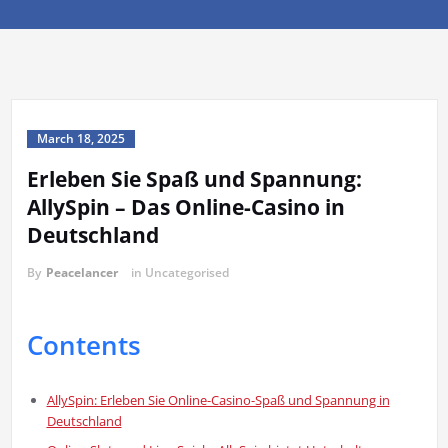
March 18, 2025
Erleben Sie Spaß und Spannung:
AllySpin – Das Online-Casino in
Deutschland
By
Peacelancer
in Uncategorised
Contents
AllySpin: Erleben Sie Online-Casino-Spaß und Spannung in
Deutschland