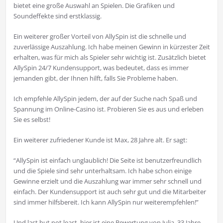
bietet eine große Auswahl an Spielen. Die Grafiken und
Soundeffekte sind erstklassig.
Ein weiterer großer Vorteil von AllySpin ist die schnelle und
zuverlässige Auszahlung. Ich habe meinen Gewinn in kürzester Zeit
erhalten, was für mich als Spieler sehr wichtig ist. Zusätzlich bietet
AllySpin 24/7 Kundensupport, was bedeutet, dass es immer
jemanden gibt, der Ihnen hilft, falls Sie Probleme haben.
Ich empfehle AllySpin jedem, der auf der Suche nach Spaß und
Spannung im Online-Casino ist. Probieren Sie es aus und erleben
Sie es selbst!
Ein weiterer zufriedener Kunde ist Max, 28 Jahre alt. Er sagt:
“AllySpin ist einfach unglaublich! Die Seite ist benutzerfreundlich
und die Spiele sind sehr unterhaltsam. Ich habe schon einige
Gewinne erzielt und die Auszahlung war immer sehr schnell und
einfach. Der Kundensupport ist auch sehr gut und die Mitarbeiter
sind immer hilfsbereit. Ich kann AllySpin nur weiterempfehlen!”
Und last but not least, hier ist eine Bewertung von Julia, 33 Jahre