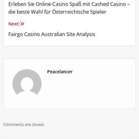
Erleben Sie Online-Casino Spaß mit Cashed Casino –
die beste Wahl für Österreichische Spieler
Next:
Fairgo Casino Australian Site Analysis
Peacelancer
Comments are closed.