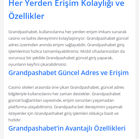
Her Yerden Erişim Kolaylığı ve
Özellikler
Grandpashabet, kullanıcılarına her yerden erişim imkanı sunarak
casino ve bahis deneyimini kolaylaştırıyor. Grandpashabet güncel
adres üzerinden anında erişim sağlayabilir, Grandpashabet giriş
işlemlerinizi hızlıca tamamlayabilirsiniz. Mobil cihazlarınızdan da
sorunsuz bir şekilde Grandpashabet güncel giriş yaparak,
oyunların keyfini çıkarabilirsiniz.
Grandpashabet Güncel Adres ve Erişim
Casino siteleri arasında öne çıkan Grandpashabet, güncel adres
bilgileriyle kullanıcılarını her zaman destekler. Grandpashabet
güncel bağlantıları sayesinde, erişim sorunları yaşamadan
platforma ulaşabilirsiniz. Grandpasha bet deneyimini yaşamak
isteyenler için Grandpashabet giriş işlemleri oldukça basit ve
hızlıdır.
Grandpashabet’in Avantajlı Özellikleri