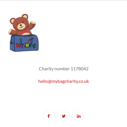
Charity number 1178042
hello@mybagcharity.co.uk