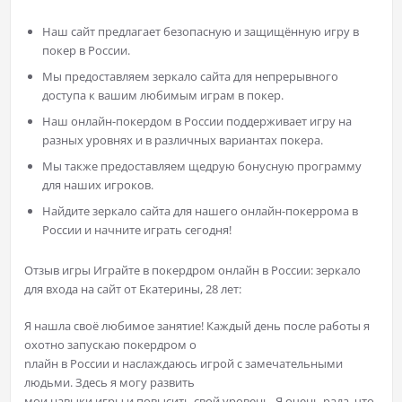
Наш сайт предлагает безопасную и защищённую игру в
покер в России.
Мы предоставляем зеркало сайта для непрерывного
доступа к вашим любимым играм в покер.
Наш онлайн-покердом в России поддерживает игру на
разных уровнях и в различных вариантах покера.
Мы также предоставляем щедрую бонусную программу
для наших игроков.
Найдите зеркало сайта для нашего онлайн-покеррома в
России и начните играть сегодня!
Отзыв игры Играйте в покердром онлайн в России: зеркало
для входа на сайт от Екатерины, 28 лет:
Я нашла своё любимое занятие! Каждый день после работы я
охотно запускаю покердром о
nлайн в России и наслаждаюсь игрой с замечательными
людьми. Здесь я могу развить
мои навыки игры и повысить свой уровень. Я очень рада, что