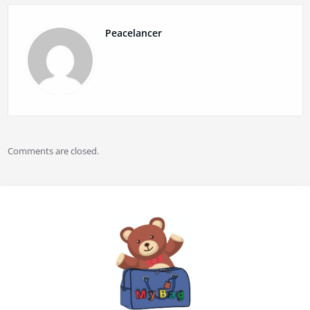
Peacelancer
Comments are closed.