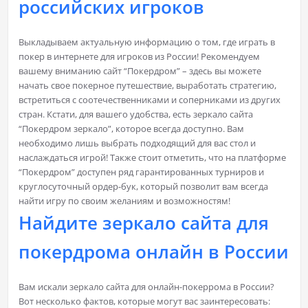
российских игроков
Выкладываем актуальную информацию о том, где играть в
покер в интернете для игроков из России! Рекомендуем
вашему вниманию сайт “Покердром” – здесь вы можете
начать свое покерное путешествие, выработать стратегию,
встретиться с соотечественниками и соперниками из других
стран. Кстати, для вашего удобства, есть зеркало сайта
“Покердром зеркало”, которое всегда доступно. Вам
необходимо лишь выбрать подходящий для вас стол и
наслаждаться игрой! Также стоит отметить, что на платформе
“Покердром” доступен ряд гарантированных турниров и
круглосуточный ордер-бук, который позволит вам всегда
найти игру по своим желаниям и возможностям!
Найдите зеркало сайта для
покердрома онлайн в России
Вам искали зеркало сайта для онлайн-покеррома в России?
Вот несколько фактов, которые могут вас заинтересовать: