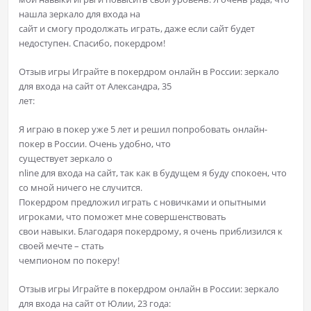
нашла зеркало для входа на
сайт и смогу продолжать играть, даже если сайт будет
недоступен. Спасибо, покердром!
Отзыв игры Играйте в покердром онлайн в России: зеркало
для входа на сайт от Александра, 35
лет:
Я играю в покер уже 5 лет и решил попробовать онлайн-
покер в России. Очень удобно, что
существует зеркало о
nline для входа на сайт, так как в будущем я буду спокоен, что
со мной ничего не случится.
Покердром предложил играть с новичками и опытными
игроками, что поможет мне совершенствовать
свои навыки. Благодаря покердрому, я очень приблизился к
своей мечте – стать
чемпионом по покеру!
Отзыв игры Играйте в покердром онлайн в России: зеркало
для входа на сайт от Юлии, 23 года: