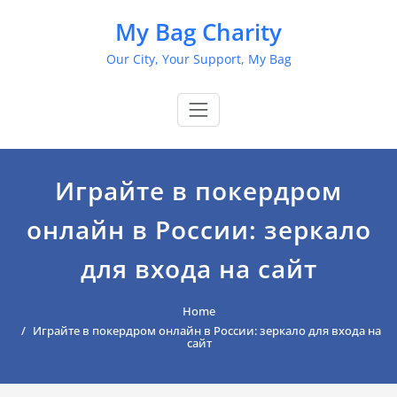
Skip
My Bag Charity
to
content
Our City, Your Support, My Bag
Играйте в покердром
онлайн в России: зеркало
для входа на сайт
Home
Играйте в покердром онлайн в России: зеркало для входа на
сайт