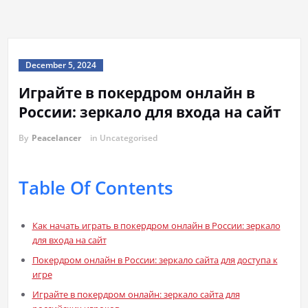
December 5, 2024
Играйте в покердром онлайн в
России: зеркало для входа на сайт
By
Peacelancer
in Uncategorised
Table Of Contents
Как начать играть в покердром онлайн в России: зеркало
для входа на сайт
Покердром онлайн в России: зеркало сайта для доступа к
игре
Играйте в покердром онлайн: зеркало сайта для