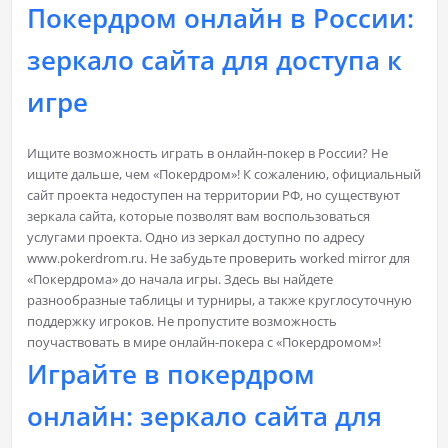
Покердром онлайн в России:
зеркало сайта для доступа к
игре
Ищите возможность играть в онлайн-покер в России? Не
ищите дальше, чем «Покердром»! К сожалению, официальный
сайт проекта недоступен на территории РФ, но существуют
зеркала сайта, которые позволят вам воспользоваться
услугами проекта. Одно из зеркал доступно по адресу
www.pokerdrom.ru. Не забудьте проверить worked mirror для
«Покердрома» до начала игры. Здесь вы найдете
разнообразные таблицы и турниры, а также круглосуточную
поддержку игроков. Не пропустите возможность
поучаствовать в мире онлайн-покера с «Покердромом»!
Играйте в покердром
онлайн: зеркало сайта для