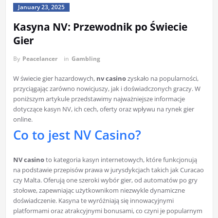
January 23, 2025
Kasyna NV: Przewodnik po Świecie
Gier
By
Peacelancer
in
Gambling
W świecie gier hazardowych,
nv casino
zyskało na popularności,
przyciągając zarówno nowicjuszy, jak i doświadczonych graczy. W
poniższym artykule przedstawimy najważniejsze informacje
dotyczące kasyn NV, ich cech, oferty oraz wpływu na rynek gier
online.
Co to jest NV Casino?
NV casino
to kategoria kasyn internetowych, które funkcjonują
na podstawie przepisów prawa w jurysdykcjach takich jak Curacao
czy Malta. Oferują one szeroki wybór gier, od automatów po gry
stołowe, zapewniając użytkownikom niezwykle dynamiczne
doświadczenie. Kasyna te wyróżniają się innowacyjnymi
platformami oraz atrakcyjnymi bonusami, co czyni je popularnym