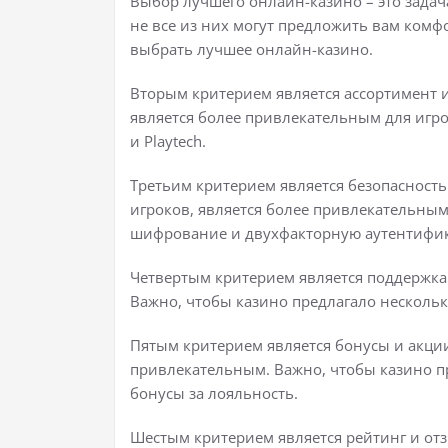
Выбор лучшего онлайн-казино – это задач
не все из них могут предложить вам комф
выбрать лучшее онлайн-казино.
Вторым критерием является ассортимент и
является более привлекательным для игрок
и Playtech.
Третьим критерием является безопасност
игроков, является более привлекательным
шифрование и двухфакторную аутентифи
Четвертым критерием является поддержка 
Важно, чтобы казино предлагало несколько
Пятым критерием является бонусы и акции
привлекательным. Важно, чтобы казино п
бонусы за лояльность.
Шестым критерием является рейтинг и от