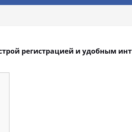
ыстрой регистрацией и удобным ин