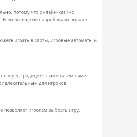
ельно, потому что онлайн-казино
. Если вы еще не попробовали онлайн-
можете играть в слоты, игровые автоматы и
еств перед традиционными наземными
привлекательным для игроков.
о позволяет игрокам выбрать игру,