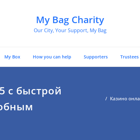
My Bag Charity
Our City, Your Support, My Bag
My Box
How you can help
Supporters
Trustees
5 с быстрой
Казино онла
добным