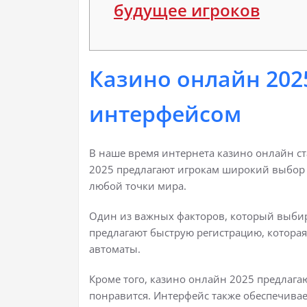
будущее игроков
Казино онлайн 202
интерфейсом
В наше время интернета казино онлайн с
2025 предлагают игрокам широкий выбор с
любой точки мира.
Один из важных факторов, который выбир
предлагают быструю регистрацию, которая 
автоматы.
Кроме того, казино онлайн 2025 предлага
понравится. Интерфейс также обеспечива