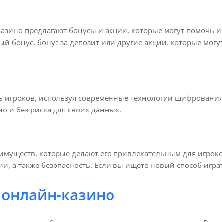
азино предлагают бонусы и акции, которые могут помочь и
ый бонус, бонус за депозит или другие акции, которые мог
ь игроков, используя современные технологии шифровани
но и без риска для своих данных.
имуществ, которые делают его привлекательным для игроко
ии, а также безопасность. Если вы ищете новый способ играт
 онлайн-казино