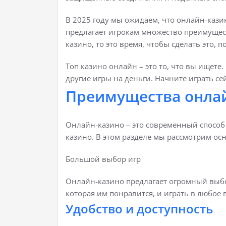
В 2025 году мы ожидаем, что онлайн-кази
предлагает игрокам множество преимущес
казино, то это время, чтобы сделать это, 
Топ казино онлайн – это то, что вы ищете
другие игры на деньги. Начните играть се
Преимущества онла
Онлайн-казино – это современный способ
казино. В этом разделе мы рассмотрим о
Большой выбор игр
Онлайн-казино предлагает огромный выбор
которая им понравится, и играть в любое 
Удобство и доступность