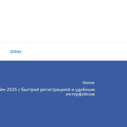
Other
Home
йн 2025 с быстрой регистрацией и удобным
интерфейсом