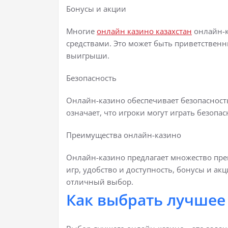
Бонусы и акции
Многие
онлайн казино казахстан
онлайн-к
средствами. Это может быть приветственн
выигрыши.
Безопасность
Онлайн-казино обеспечивает безопасност
означает, что игроки могут играть безопас
Преимущества онлайн-казино
Онлайн-казино предлагает множество пре
игр, удобство и доступность, бонусы и акц
отличный выбор.
Как выбрать лучшее