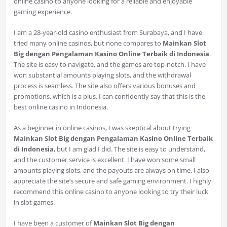
online casino to anyone looking for a reliable and enjoyable
gaming experience.
I am a 28-year-old casino enthusiast from Surabaya, and I have
tried many online casinos, but none compares to
Mainkan Slot
Big dengan Pengalaman Kasino Online Terbaik di Indonesia
.
The site is easy to navigate, and the games are top-notch. I have
won substantial amounts playing slots, and the withdrawal
process is seamless. The site also offers various bonuses and
promotions, which is a plus. I can confidently say that this is the
best online casino in Indonesia.
As a beginner in online casinos, I was skeptical about trying
Mainkan Slot Big dengan Pengalaman Kasino Online Terbaik
di Indonesia
, but I am glad I did. The site is easy to understand,
and the customer service is excellent. I have won some small
amounts playing slots, and the payouts are always on time. I also
appreciate the site’s secure and safe gaming environment. I highly
recommend this online casino to anyone looking to try their luck
in slot games.
I have been a customer of
Mainkan Slot Big dengan