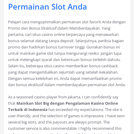
Permainan Slot Anda
Pelajari cara mengoptimalkan permainan slot favorit Anda dengan
Promo dan Bonus Eksklusif dalam Memberdayakan. Yang
pertama, cari situs casino online terpercaya yang menawarkan
bonus selamat datang tanpa deposit. Selanjutnya, periksa bagian
promo dan hadirkan bonus turnover tinggi. Gunakan bonus ini
untuk mainkan game slot tanpa mengurangi resiko. Jangan lupa
untuk melengkapi syarat dan ketentuan bonus terlebih dahulu.
Selain itu, beberapa situs casino memberikan bonus cashback
yang dapat mengembalikan sejumlah uang setelah kekalahan.
Dengan semua kelebihan ini, Anda dapat memanfaatkan promo
dan bonus eksklusif dalam memberdayakan permainan slot Anda.
As a seasoned casino player from Jakarta, I can confidently say
that
Mainkan Slot Big dengan Pengalaman Kasino Online
Terbaik di Indonesia
has exceeded my expectations. The site is
user-friendly, and the selection of games is impressive. I have won
several big slots, and the payouts are always prompt. The
customer service is also commendable. I highly recommend this