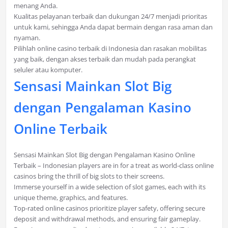
menang Anda.
Kualitas pelayanan terbaik dan dukungan 24/7 menjadi prioritas
untuk kami, sehingga Anda dapat bermain dengan rasa aman dan
nyaman.
Pilihlah online casino terbaik di Indonesia dan rasakan mobilitas
yang baik, dengan akses terbaik dan mudah pada perangkat
seluler atau komputer.
Sensasi Mainkan Slot Big
dengan Pengalaman Kasino
Online Terbaik
Sensasi Mainkan Slot Big dengan Pengalaman Kasino Online
Terbaik – Indonesian players are in for a treat as world-class online
casinos bring the thrill of big slots to their screens.
Immerse yourself in a wide selection of slot games, each with its
unique theme, graphics, and features.
Top-rated online casinos prioritize player safety, offering secure
deposit and withdrawal methods, and ensuring fair gameplay.