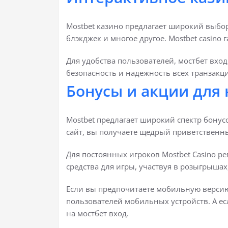
Mostbet казино предлагает широкий выбор
блэкджек и многое другое. Mostbet casino
Для удобства пользователей, мостбет вход
безопасность и надежность всех транзакц
Бонусы и акции для
Mostbet предлагает широкий спектр бонус
сайт, вы получаете щедрый приветственн
Для постоянных игроков Mostbet Casino р
средства для игры, участвуя в розыгрыша
Если вы предпочитаете мобильную версию
пользователей мобильных устройств. А ес
на мостбет вход.