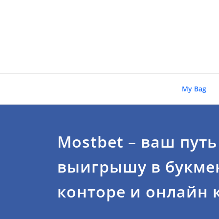
Skip
to
content
My Bag
Mostbet – ваш путь
выигрышу в букме
конторе и онлайн 