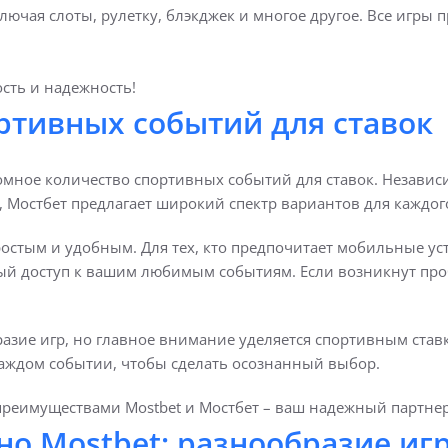
лючая слоты, рулетку, блэкджек и многое другое. Все игры п
сть и надежность!
тивных событий для ставок
громное количество спортивных событий для ставок. Независ
, Мостбет предлагает широкий спектр вариантов для каждог
ростым и удобным. Для тех, кто предпочитает мобильные ус
ый доступ к вашим любимым событиям. Если возникнут проб
разие игр, но главное внимание уделяется спортивным ста
аждом событии, чтобы сделать осознанный выбор.
преимуществами Mostbet и Мостбет – ваш надежный партнер
но Mostbet: разнообразие иг