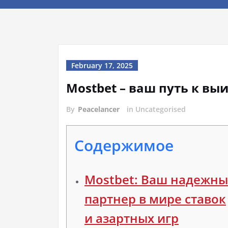
February 17, 2025
Mostbet – ваш путь к вы
By
Peacelancer
in Uncategorised
Содержимое
Mostbet: Ваш надежн
партнер в мире ставок
и азартных игр