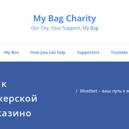
My Bag Charity
Our City, Your Support, My Bag
My Box
How you can help
Supporters
Trustees
 к
Mostbet – ваш путь к
керской
казино