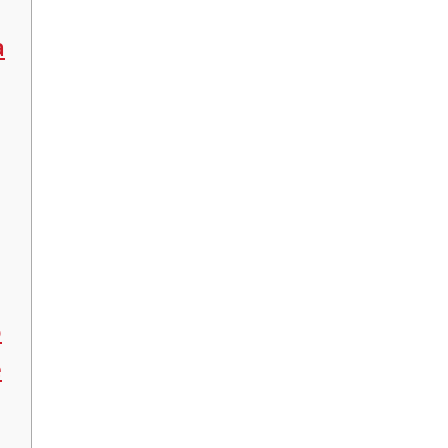
а
о
е