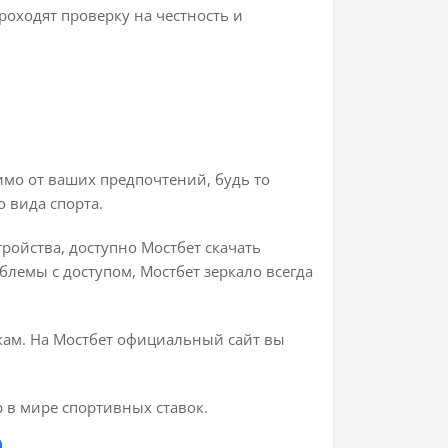
роходят проверку на честность и
имо от ваших предпочтений, будь то
о вида спорта.
тройства, доступно Мостбет скачать
лемы с доступом, Мостбет зеркало всегда
вкам. На Мостбет официальный сайт вы
 в мире спортивных ставок.
р