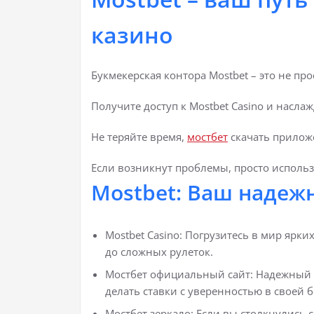
казино
Букмекерская контора Mostbet – это не пр
Получите доступ к Mostbet Casino и насла
Не теряйте время,
мостбет
скачать приложе
Если возникнут проблемы, просто использ
Mostbet: Ваш надежн
Mostbet Casino: Погрузитесь в мир ярк
до сложных рулеток.
Мостбет официальный сайт: Надежный 
делать ставки с уверенностью в своей б
Мостбет зеркало: Если вы столкнулись 