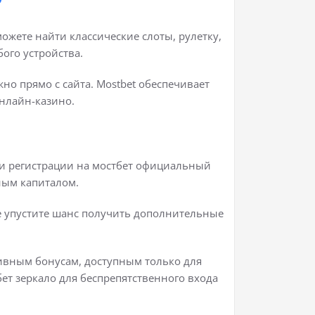
ожете найти классические слоты, рулетку,
бого устройства.
но прямо с сайта. Mostbet обеспечивает
онлайн-казино.
При регистрации на мостбет официальный
ным капиталом.
Не упустите шанс получить дополнительные
зивным бонусам, доступным только для
ет зеркало для беспрепятственного входа