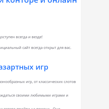
оступен всегда и везде!
ициальный сайт всегда открыт для вас.
азартных игр
азнообразных игр, от классических слотов
лаждаться своими любимыми играми и
гда готово прийти на помощь. Оно