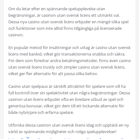
Om du letar efter en spännande spelupplevelse utan
begränsningar, är casinon utan svensk licens ett utmärkt val.
Dessa nya casino utan svensk licens erbjuder en mängd olika spel
och funktioner som inte alltid finns tillgängliga på licensierade
casinon.
En populär metod för insättningar och uttag är casino utan svensk
licens med bankid, vilket gör transaktionerna snabba och säkra.
För dem som föredrar andra betalningsmetoder, finns även casino
utan svensk licens trustly och zimpler casino utan svensk licens,
vilket ger fler alternativ för att passa olika behov.
Casino utan spelpaus är särskilt attraktivt för spelare som vill ha
full kontroll över sin spelaktivitet utan några begränsningar. Dessa
casinon utan licens erbjuder ofta en bredare utbud av spel och
generösa bonusar, vilket gör dem till ett lockande alternativ för
både nybörjare och erfarna spelare.
Utforska dessa casinon utan svensk licens idag och upptäck en ny
värld av spännande möjligheter och roliga spelupplevelser!