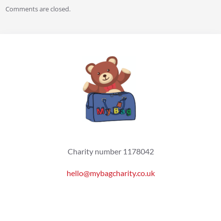
Comments are closed.
Charity number 1178042
hello@mybagcharity.co.uk