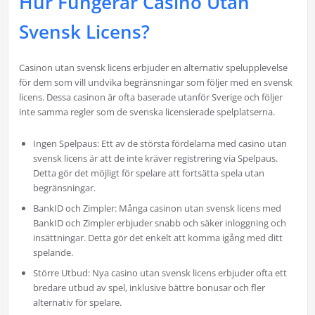
Hur Fungerar Casino Utan
Svensk Licens?
Casinon utan svensk licens erbjuder en alternativ spelupplevelse
för dem som vill undvika begränsningar som följer med en svensk
licens. Dessa casinon är ofta baserade utanför Sverige och följer
inte samma regler som de svenska licensierade spelplatserna.
Ingen Spelpaus: Ett av de största fördelarna med casino utan
svensk licens är att de inte kräver registrering via Spelpaus.
Detta gör det möjligt för spelare att fortsätta spela utan
begränsningar.
BankID och Zimpler: Många casinon utan svensk licens med
BankID och Zimpler erbjuder snabb och säker inloggning och
insättningar. Detta gör det enkelt att komma igång med ditt
spelande.
Större Utbud: Nya casino utan svensk licens erbjuder ofta ett
bredare utbud av spel, inklusive bättre bonusar och fler
alternativ för spelare.