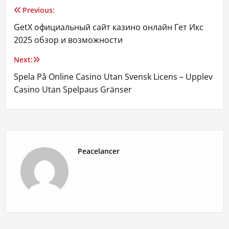
Previous:
GetX официальный сайт казино онлайн Гет Икс
2025 обзор и возможности
Next:
Spela På Online Casino Utan Svensk Licens – Upplev
Casino Utan Spelpaus Gränser
Peacelancer