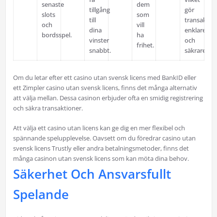
senaste
dem
tillgång
gör
slots
som
till
transaktio
och
vill
dina
enklare
bordsspel.
ha
vinster
och
frihet.
snabbt.
säkrare.
Om du letar efter ett casino utan svensk licens med BankID eller
ett Zimpler casino utan svensk licens, finns det många alternativ
att välja mellan. Dessa casinon erbjuder ofta en smidig registrering
och säkra transaktioner.
Att välja ett casino utan licens kan ge dig en mer flexibel och
spännande spelupplevelse. Oavsett om du föredrar casino utan
svensk licens Trustly eller andra betalningsmetoder, finns det
många casinon utan svensk licens som kan möta dina behov.
Säkerhet Och Ansvarsfullt
Spelande