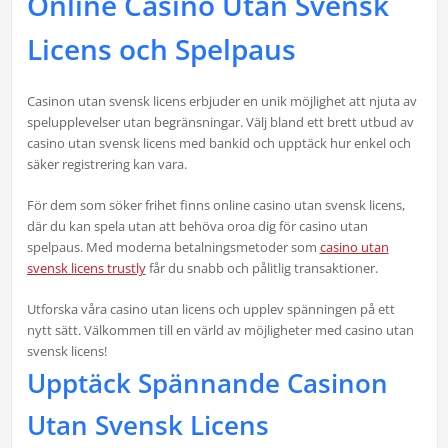
Online Casino Utan Svensk
Licens och Spelpaus
Casinon utan svensk licens erbjuder en unik möjlighet att njuta av
spelupplevelser utan begränsningar. Välj bland ett brett utbud av
casino utan svensk licens med bankid och upptäck hur enkel och
säker registrering kan vara.
För dem som söker frihet finns online casino utan svensk licens,
där du kan spela utan att behöva oroa dig för casino utan
spelpaus. Med moderna betalningsmetoder som
casino utan
svensk licens trustly
får du snabb och pålitlig transaktioner.
Utforska våra casino utan licens och upplev spänningen på ett
nytt sätt. Välkommen till en värld av möjligheter med casino utan
svensk licens!
Upptäck Spännande Casinon
Utan Svensk Licens