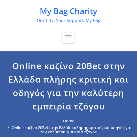
Skip
My Bag Charity
to
content
Our City, Your Support, My Bag
Online καζίνο 20Bet στην
Ελλάδα πλήρης κριτική και
οδηγός για την καλύτερη
εμπειρία τζόγου
Home
Online καζίνο 20Bet στην Ελλάδα πλήρης κριτική και οδηγός για
την καλύτερη εμπειρία τζόγου