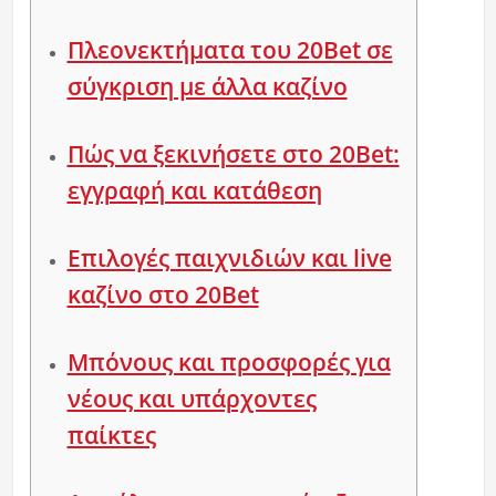
Πλεονεκτήματα του 20Bet σε
σύγκριση με άλλα καζίνο
Πώς να ξεκινήσετε στο 20Bet:
εγγραφή και κατάθεση
Επιλογές παιχνιδιών και live
καζίνο στο 20Bet
Μπόνους και προσφορές για
νέους και υπάρχοντες
παίκτες