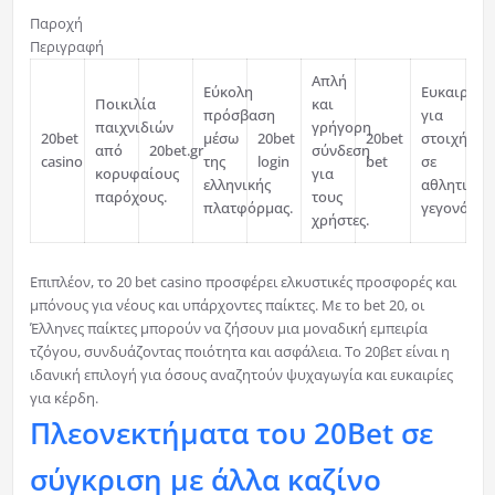
Παροχή
Περιγραφή
Απλή
Εύκολη
Ευκαιρίες
Ποικιλία
και
πρόσβαση
για
παιχνιδιών
γρήγορη
20bet
μέσω
20bet
20bet
στοιχήματ
από
20bet.gr
σύνδεση
casino
της
login
bet
σε
κορυφαίους
για
ελληνικής
αθλητικά
παρόχους.
τους
πλατφόρμας.
γεγονότα.
χρήστες.
Επιπλέον, το 20 bet casino προσφέρει ελκυστικές προσφορές και
μπόνους για νέους και υπάρχοντες παίκτες. Με το bet 20, οι
Έλληνες παίκτες μπορούν να ζήσουν μια μοναδική εμπειρία
τζόγου, συνδυάζοντας ποιότητα και ασφάλεια. Το 20βετ είναι η
ιδανική επιλογή για όσους αναζητούν ψυχαγωγία και ευκαιρίες
για κέρδη.
Πλεονεκτήματα του 20Bet σε
σύγκριση με άλλα καζίνο