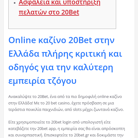
Ασφάλεια και υποστήριξη
πελατών στο 20Bet
Online καζίνο 20Bet στην
Ελλάδα πλήρης κριτική και
οδηγός για την καλύτερη
εμπειρία τζόγου
Ανακαλύψτε το 20Bet, ένα από τα πιο δημοφιλή online καζίνο
στην Ελλάδα! Με το 20 bet casino, έχετε πρόσβαση σε μια
τεράστια ποικιλία παιχνιδιών, από slots μέχρι ζωντανά καζίνο.
Είτε χρησιμοποιείτε το 20bet login από υπολογιστή είτε
κατεβάζετε την 20bet app, η εμπειρία σας θα είναι απρόσκοπτη
και συναρπαστική. Επισκεφτείτε το 20bet.gr και δοκιμάστε την