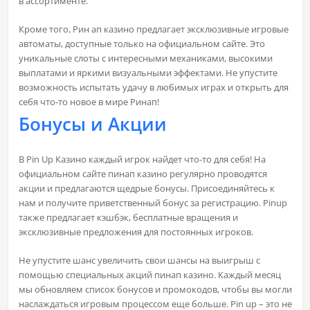
в ассортименте.
Кроме того, Pин ап казино предлагает эксклюзивные игровые
автоматы, доступные только на официальном сайте. Это
уникальные слоты с интересными механиками, высокими
выплатами и яркими визуальными эффектами. Не упустите
возможность испытать удачу в любимых играх и открыть для
себя что-то новое в мире Pинaп!
Бонусы и Акции
В Pin Up Казино каждый игрок найдет что-то для себя! На
официальном сайте пинап казино регулярно проводятся
акции и предлагаются щедрые бонусы. Присоединяйтесь к
нам и получите приветственный бонус за регистрацию. Pinup
также предлагает кэшбэк, бесплатные вращения и
эксклюзивные предложения для постоянных игроков.
Не упустите шанс увеличить свои шансы на выигрыш с
помощью специальных акций пинап казино. Каждый месяц
мы обновляем список бонусов и промокодов, чтобы вы могли
наслаждаться игровым процессом еще больше. Pin up – это не