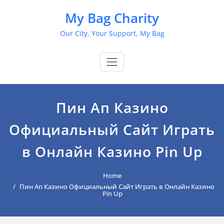
Skip
My Bag Charity
to
content
Our City, Your Support, My Bag
Пин Ап Казино
Официальный Сайт Играть
в Онлайн Казино Pin Up
Home
Пин Ап Казино Официальный Сайт Играть в Онлайн Казино
Pin Up