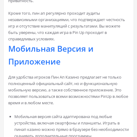
приватность.
Кроме того, пин ап регулярно проходит аудиты
независимыми организациями, что подтверждает честность
игр и отсутствие манипуляций с результатами. Вы можете
быть уверены, что каждая игра в Pin Up проходит в
справедливых условиях.
Мобильная Версия и
Приложение
Для удобства игроков Пин Ап Казино предлагает не только
полноценный официальный сайт, но и функциональную
мобильную версию, а также собственное приложение. Это
позволяет пользоваться всеми возможностями PinUp в любое
время и в любом месте.
Мобильная версия сайта адаптирована под любые
устройства, включая смартфоны и планшеты. Играть в
пинап казино можно прямо в браузере без необходимости
скачивать дополнительные программы.