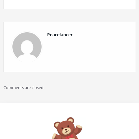
Peacelancer
Comments are closed.