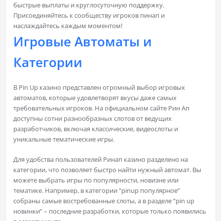
быстрые выплаты и круглосуточную поддержку.
Присоединяйтесь к сообществу игроков пинап и
наслаждайтесь каждым моментом!
Игровые Автоматы и
Категории
В Pin Up казино представлен огромный выбор игровых
автоматов, которые удовлетворят вкусы даже самых
требовательных игроков. На официальном сайте Pин Ап
доступны сотни разнообразных слотов от ведущих
разработчиков, включая классические, видеослоты и
уникальные тематические игры.
Для удобства пользователей Pинaп казино разделено на
категории, что позволяет быстро найти нужный автомат. Вы
можете выбрать игры по популярности, новизне или
тематике. Например, в категории “pinup популярное”
собраны самые востребованные слоты, а в разделе “pin up
новинки” – последние разработки, которые только появились