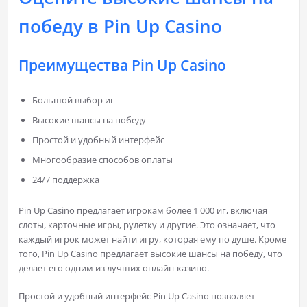
победу в Pin Up Casino
Преимущества Pin Up Casino
Большой выбор иг
Высокие шансы на победу
Простой и удобный интерфейс
Многообразие способов оплаты
24/7 поддержка
Pin Up Casino предлагает игрокам более 1 000 иг, включая
слоты, карточные игры, рулетку и другие. Это означает, что
каждый игрок может найти игру, которая ему по душе. Кроме
того, Pin Up Casino предлагает высокие шансы на победу, что
делает его одним из лучших онлайн-казино.
Простой и удобный интерфейс Pin Up Casino позволяет