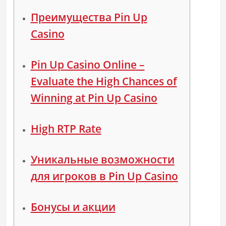
Преимущества Pin Up
Casino
Pin Up Casino Online –
Evaluate the High Chances of
Winning at Pin Up Casino
High RTP Rate
Уникальные возможности
для игроков в Pin Up Casino
Бонусы и акции