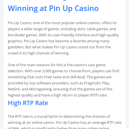
Winning at Pin Up Casino
Pin Up Casino, one of the most popular online casinos, offers its
players a wide range of games, including slots, table games, and
live dealer games. With its user-friendly interface and high-quality
graphics, Pin Up Casino has become a favorite among many
gamblers. But what makes Pin Up Casino stand out from the
crowd is its high chances of winning.
One of the main reasons for this is the casino’s vast game
selection. With over 3,000 games to choose from, players can find
something that suits their taste and skill level. The games are
provided by top software providers, such as Pragmatic Play,
NetEnt, and Microgaming, ensuring that the games are of the
highest quality and have a high return to player (RTP) rate.
High RTP Rate
The RTP rate is a crucial factor in determining the chances of
winning at an online casino. Pin Up Casino has an average RTP rate
of 96%, which is significantly higher than many other online