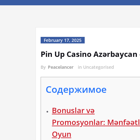
February 17, 2025
Pin Up Casino Azərbaycan 
By
Peacelancer
in Uncategorised
Содержимое
Bonuslar və
Promosyonlar: Mənfəətl
Oyun