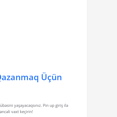
l Qazanmaq Üçün
bəsini yaşayacaqsınız. Pin up giriş ilə
ncəli vaxt keçirin!