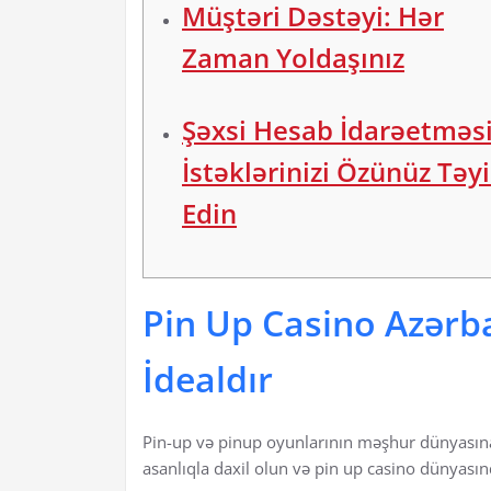
Müştəri Dəstəyi: Hər
Zaman Yoldaşınız
Şəxsi Hesab İdarəetməsi
İstəklərinizi Özünüz Təy
Edin
Pin Up Casino Azərb
İdealdır
Pin-up və pinup oyunlarının məşhur dünyasına xo
asanlıqla daxil olun və pin up casino dünyasın