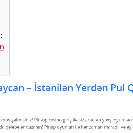
:
in
aycan – İstənilən Yerdən Pu
ş gəlmisiniz! Pin-up casino giriş ilə siz artıq ən yaxşı oyun təcrü
da qələbələr qazanın! Pinap oyunları ilə hər zaman maraqlı və əylə