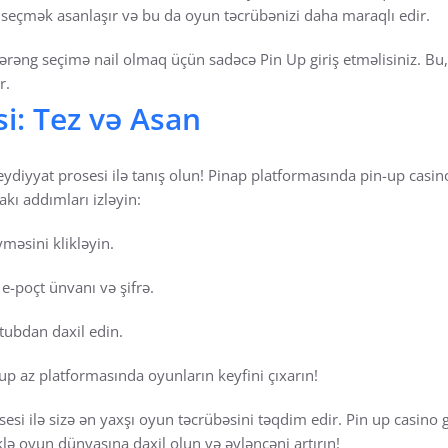
seçmək asanlaşır və bu da oyun təcrübənizi daha maraqlı edir.
ərəng seçimə nail olmaq üçün sadəcə Pin Up giriş etməlisiniz. B
r.
i: Tez və Asan
ydiyyat prosesi ilə tanış olun! Pinap platformasında pin-up casin
akı addımları izləyin:
məsini klikləyin.
 e-poçt ünvanı və şifrə.
ubdan daxil edin.
nup az platformasında oyunların keyfini çıxarın!
esi ilə sizə ən yaxşı oyun təcrübəsini təqdim edir. Pin up casino
klə oyun dünyasına daxil olun və əyləncəni artırın!