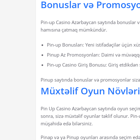
Bonuslar və Promosyo
Pin-up Casino Azərbaycan saytında bonuslar və
hamısına çatmaq mümkündür.
Pin-up Bonusları: Yeni istifadəçilər üçün x
Pinup Az Promosyonları: Daimi və müvəqqət
Pin-up Casino Giriş Bonusu: Giriş etdikdən 
Pinup saytında bonuslar və promosyonlar siz
Müxtəlif Oyun Növlər
Pin Up Casino Azərbaycan saytında oyun seçimi 
sonra, sizə müxtəlif oyunlar təklif olunur. Pi
müşahidə edə bilərsiniz.
Pinap və ya Pinup oyunları arasında seçim ed