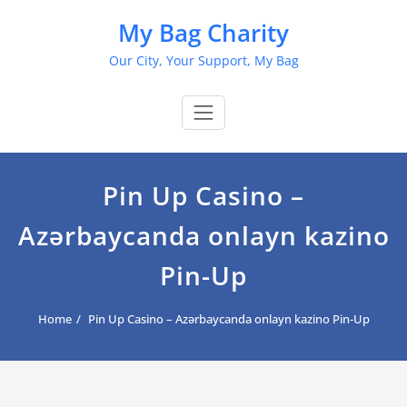
Skip
My Bag Charity
to
content
Our City, Your Support, My Bag
Pin Up Casino –
Azərbaycanda onlayn kazino
Pin-Up
Home
Pin Up Casino – Azərbaycanda onlayn kazino Pin-Up