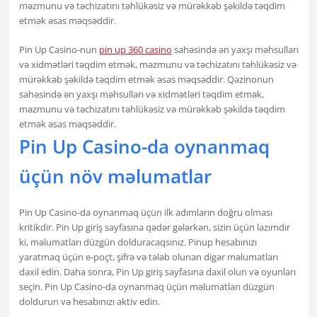
məzmunu və təchizatını təhlükəsiz və mürəkkəb şəkildə təqdim
etmək əsas məqsəddir.
Pin Up Casino-nun
pin up 360 casino
sahəsində ən yaxşı məhsulları
və xidmətləri təqdim etmək, məzmunu və təchizatını təhlükəsiz və
mürəkkəb şəkildə təqdim etmək əsas məqsəddir. Qazinonun
sahəsində ən yaxşı məhsulları və xidmətləri təqdim etmək,
məzmunu və təchizatını təhlükəsiz və mürəkkəb şəkildə təqdim
etmək əsas məqsəddir.
Pin Up Casino-da oynanmaq
üçün növ məlumatlar
Pin Up Casino-da oynanmaq üçün ilk adımların doğru olması
kritikdir. Pin Up giriş sayfasına qədər gələrkən, sizin üçün lazımdır
ki, məlumatları düzgün dolduracaqsınız. Pinup hesabınızı
yaratmaq üçün e-poçt, şifrə və tələb olunan digər məlumatları
daxil edin. Daha sonra, Pin Up giriş sayfasına daxil olun və oyunları
seçin. Pin Up Casino-da oynanmaq üçün məlumatları düzgün
doldurun və hesabınızı aktiv edin.