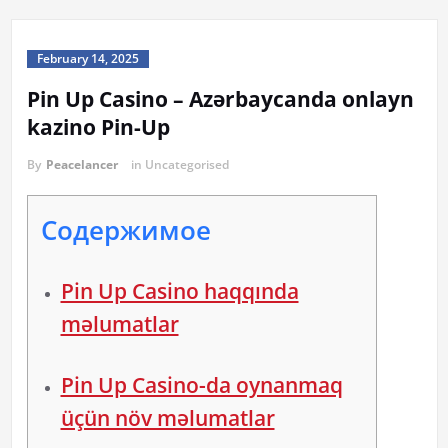
February 14, 2025
Pin Up Casino – Azərbaycanda onlayn
kazino Pin-Up
By
Peacelancer
in Uncategorised
Содержимое
Pin Up Casino haqqında
məlumatlar
Pin Up Casino-da oynanmaq
üçün növ məlumatlar