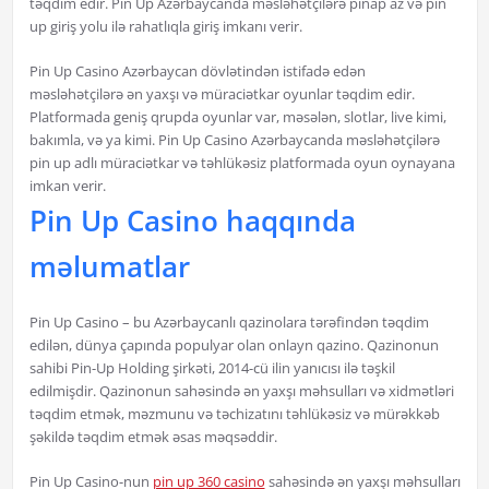
təqdim edir. Pin Up Azərbaycanda məsləhətçilərə pinap az və pin
up giriş yolu ilə rahatlıqla giriş imkanı verir.
Pin Up Casino Azərbaycan dövlətindən istifadə edən
məsləhətçilərə ən yaxşı və müraciətkar oyunlar təqdim edir.
Platformada geniş qrupda oyunlar var, məsələn, slotlar, live kimi,
bakımla, və ya kimi. Pin Up Casino Azərbaycanda məsləhətçilərə
pin up adlı müraciətkar və təhlükəsiz platformada oyun oynayana
imkan verir.
Pin Up Casino haqqında
məlumatlar
Pin Up Casino – bu Azərbaycanlı qazinolara tərəfindən təqdim
edilən, dünya çapında populyar olan onlayn qazino. Qazinonun
sahibi Pin-Up Holding şirkəti, 2014-cü ilin yanıcısı ilə təşkil
edilmişdir. Qazinonun sahəsində ən yaxşı məhsulları və xidmətləri
təqdim etmək, məzmunu və təchizatını təhlükəsiz və mürəkkəb
şəkildə təqdim etmək əsas məqsəddir.
Pin Up Casino-nun
pin up 360 casino
sahəsində ən yaxşı məhsulları