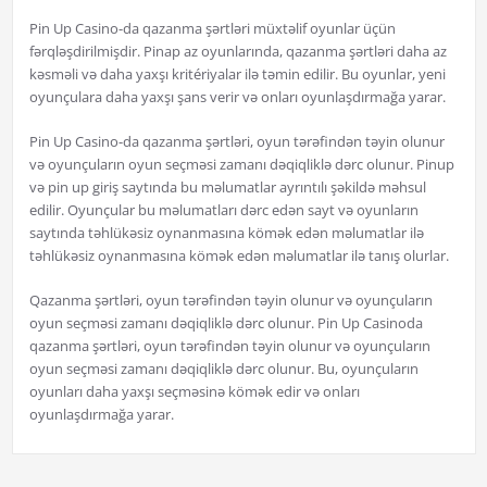
Pin Up Casino-da qazanma şərtləri müxtəlif oyunlar üçün
fərqləşdirilmişdir. Pinap az oyunlarında, qazanma şərtləri daha az
kəsməli və daha yaxşı kritériyalar ilə təmin edilir. Bu oyunlar, yeni
oyunçulara daha yaxşı şans verir və onları oyunlaşdırmağa yarar.
Pin Up Casino-da qazanma şərtləri, oyun tərəfindən təyin olunur
və oyunçuların oyun seçməsi zamanı dəqiqliklə dərc olunur. Pinup
və pin up giriş saytında bu məlumatlar ayrıntılı şəkildə məhsul
edilir. Oyunçular bu məlumatları dərc edən sayt və oyunların
saytında təhlükəsiz oynanmasına kömək edən məlumatlar ilə
təhlükəsiz oynanmasına kömək edən məlumatlar ilə tanış olurlar.
Qazanma şərtləri, oyun tərəfindən təyin olunur və oyunçuların
oyun seçməsi zamanı dəqiqliklə dərc olunur. Pin Up Casinoda
qazanma şərtləri, oyun tərəfindən təyin olunur və oyunçuların
oyun seçməsi zamanı dəqiqliklə dərc olunur. Bu, oyunçuların
oyunları daha yaxşı seçməsinə kömək edir və onları
oyunlaşdırmağa yarar.