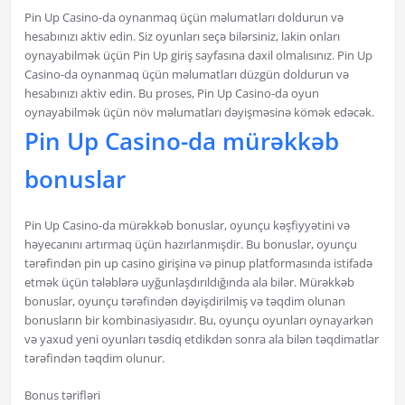
Pin Up Casino-da oynanmaq üçün məlumatları doldurun və
hesabınızı aktiv edin. Siz oyunları seçə bilərsiniz, lakin onları
oynayabilmək üçün Pin Up giriş sayfasına daxil olmalısınız. Pin Up
Casino-da oynanmaq üçün məlumatları düzgün doldurun və
hesabınızı aktiv edin. Bu proses, Pin Up Casino-da oyun
oynayabilmək üçün növ məlumatları dəyişməsinə kömək edəcək.
Pin Up Casino-da mürəkkəb
bonuslar
Pin Up Casino-da mürəkkəb bonuslar, oyunçu kəşfiyyətini və
həyecanını artırmaq üçün hazırlanmışdir. Bu bonuslar, oyunçu
tərəfindən pin up casino girişinə və pinup platformasında istifadə
etmək üçün tələblərə uyğunlaşdırıldığında ala bilər. Mürəkkəb
bonuslar, oyunçu tərəfindən dəyişdirilmiş və təqdim olunan
bonusların bir kombinasiyasıdır. Bu, oyunçu oyunları oynayarkən
və yaxud yeni oyunları təsdiq etdikdən sonra ala bilən təqdimatlar
tərəfindən təqdim olunur.
Bonus tərifləri