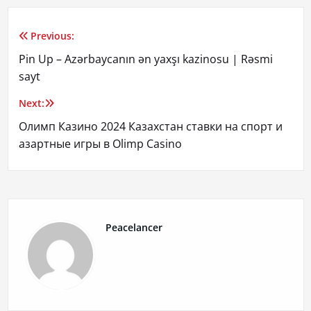
Previous:
Pin Up – Azərbaycanın ən yaxşı kazinosu | Rəsmi
sayt
Next:
Олимп Казино 2024 Казахстан ставки на спорт и
азартные игры в Olimp Casino
Peacelancer