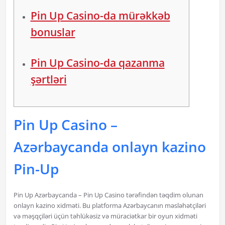
Pin Up Casino-da mürəkkəb
bonuslar
Pin Up Casino-da qazanma
şərtləri
Pin Up Casino –
Azərbaycanda onlayn kazino
Pin-Up
Pin Up Azərbaycanda – Pin Up Casino tərəfindən təqdim olunan
onlayn kazino xidməti. Bu platforma Azərbaycanın məsləhətçiləri
və məşqçiləri üçün təhlükəsiz və müraciətkar bir oyun xidməti