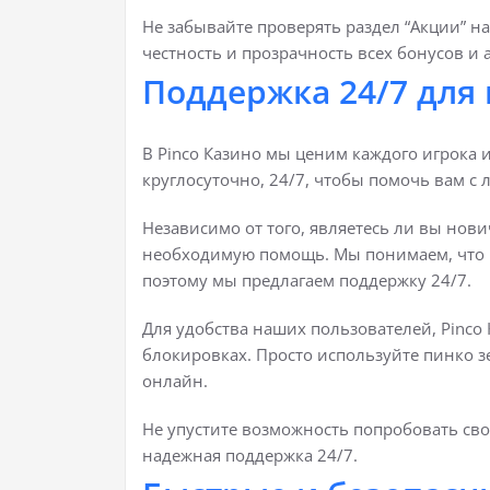
Не забывайте проверять раздел “Акции” н
честность и прозрачность всех бонусов и
Поддержка 24/7 для 
В Pinco Казино мы ценим каждого игрока
круглосуточно, 24/7, чтобы помочь вам с
Независимо от того, являетесь ли вы нов
необходимую помощь. Мы понимаем, что и
поэтому мы предлагаем поддержку 24/7.
Для удобства наших пользователей, Pinco
блокировках. Просто используйте пинко з
онлайн.
Не упустите возможность попробовать свою
надежная поддержка 24/7.