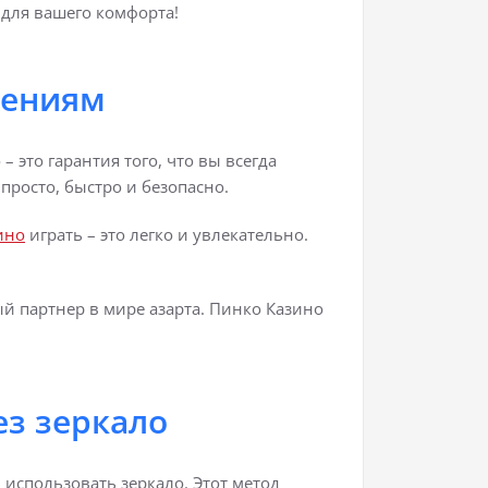
е для вашего комфорта!
лениям
 это гарантия того, что вы всегда
просто, быстро и безопасно.
ино
играть – это легко и увлекательно.
ый партнер в мире азарта. Пинко Казино
ез зеркало
м использовать зеркало. Этот метод