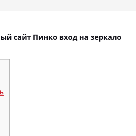
ый сайт Пинко вход на зеркало
ь