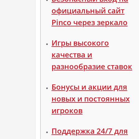
официальный сайт
Pinco через зеркало
Игры высокого
качества и
разнообразие ставок
Бонусы и акции для
новых и постоянных
игроков
Поддержка 24/7 для