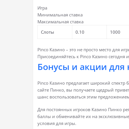
Игра
Минимальная ставка
Максимальная ставка
Слоты
0.10
1000
Pinco Казино – это не просто место для 
Присоединяйтесь к Pinco Казино сегодня и
Бонусы и акции для
Pinco Казино предлагает широкий спектр 
сайте Пинко, вы получаете щедрый приве
шанс воспользоваться этим предложением,
Для постоянных игроков Казино Пинко ре
баллы и обменивайте их на эксклюзивные 
условия для игры.