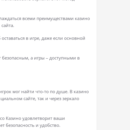
аслаждаться всеми преимуществами казино
 сайта.
 оставаться в игре, даже если основной
т безопасным, а игры – доступными в
грок мог найти что-то по душе. В казино
ициальном сайте, так и через зеркало
nco Казино удовлетворит ваши
ет безопасность и удобство.