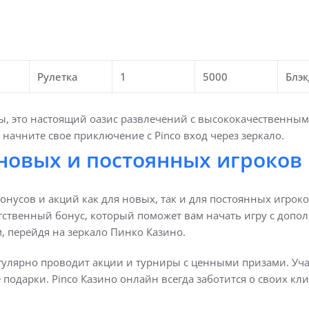
Рулетка
1
5000
Блэ
игры, это настоящий оазис развлечений с высококачественны
 начните свое приключение с Pinco вход через зеркало.
 новых и постоянных игроков
бонусов и акций как для новых, так и для постоянных игро
тственный бонус, который поможет вам начать игру с допо
 перейдя на зеркало Пинко Казино.
гулярно проводит акции и турниры с ценными призами. Уча
подарки. Pinco Казино онлайн всегда заботится о своих кл