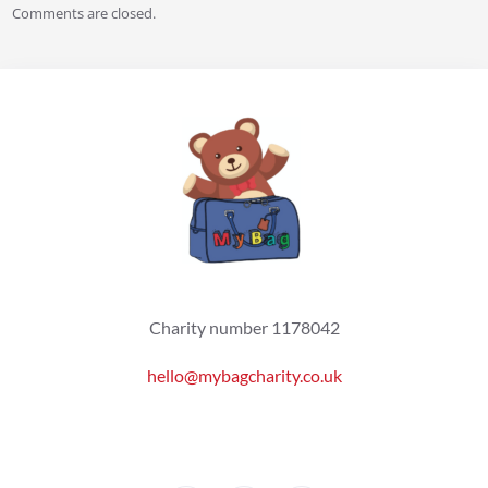
Comments are closed.
Charity number 1178042
hello@mybagcharity.co.uk