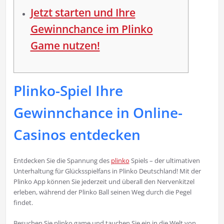
Jetzt starten und Ihre
Gewinnchance im Plinko
Game nutzen!
Plinko-Spiel Ihre
Gewinnchance in Online-
Casinos entdecken
Entdecken Sie die Spannung des
plinko
Spiels – der ultimativen
Unterhaltung für Glücksspielfans in Plinko Deutschland! Mit der
Plinko App können Sie jederzeit und überall den Nervenkitzel
erleben, während der Plinko Ball seinen Weg durch die Pegel
findet.
Besuchen Sie plinko.game und tauchen Sie ein in die Welt von