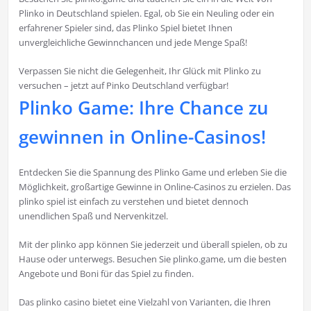
Plinko in Deutschland spielen. Egal, ob Sie ein Neuling oder ein
erfahrener Spieler sind, das Plinko Spiel bietet Ihnen
unvergleichliche Gewinnchancen und jede Menge Spaß!
Verpassen Sie nicht die Gelegenheit, Ihr Glück mit Plinko zu
versuchen – jetzt auf Pinko Deutschland verfügbar!
Plinko Game: Ihre Chance zu
gewinnen in Online-Casinos!
Entdecken Sie die Spannung des Plinko Game und erleben Sie die
Möglichkeit, großartige Gewinne in Online-Casinos zu erzielen. Das
plinko spiel ist einfach zu verstehen und bietet dennoch
unendlichen Spaß und Nervenkitzel.
Mit der plinko app können Sie jederzeit und überall spielen, ob zu
Hause oder unterwegs. Besuchen Sie plinko.game, um die besten
Angebote und Boni für das Spiel zu finden.
Das plinko casino bietet eine Vielzahl von Varianten, die Ihren