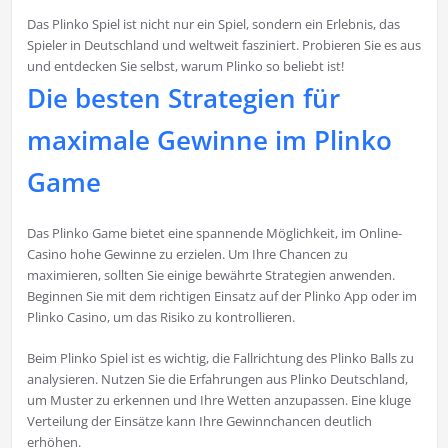
Das Plinko Spiel ist nicht nur ein Spiel, sondern ein Erlebnis, das
Spieler in Deutschland und weltweit fasziniert. Probieren Sie es aus
und entdecken Sie selbst, warum Plinko so beliebt ist!
Die besten Strategien für
maximale Gewinne im Plinko
Game
Das Plinko Game bietet eine spannende Möglichkeit, im Online-
Casino hohe Gewinne zu erzielen. Um Ihre Chancen zu
maximieren, sollten Sie einige bewährte Strategien anwenden.
Beginnen Sie mit dem richtigen Einsatz auf der Plinko App oder im
Plinko Casino, um das Risiko zu kontrollieren.
Beim Plinko Spiel ist es wichtig, die Fallrichtung des Plinko Balls zu
analysieren. Nutzen Sie die Erfahrungen aus Plinko Deutschland,
um Muster zu erkennen und Ihre Wetten anzupassen. Eine kluge
Verteilung der Einsätze kann Ihre Gewinnchancen deutlich
erhöhen.