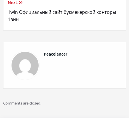
Next:
1win Официальный сайт букмекерской конторы
1вин
Peacelancer
Comments are closed.