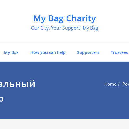
My Bag Charity
Our City, Your Support, My Bag
My Box
How you can help
Supporters
Trustees
альный
Home
Po
о