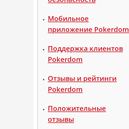
Мобильное
приложение Pokerdom
Поддержка клиентов
Pokerdom
Отзывы и рейтинги
Pokerdom
Положительные
отзывы