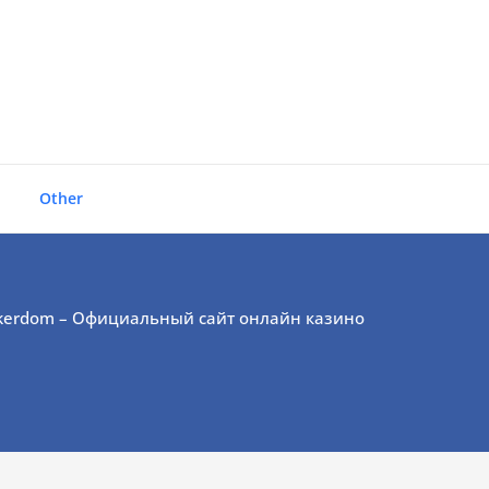
Other
kerdom – Официальный сайт онлайн казино