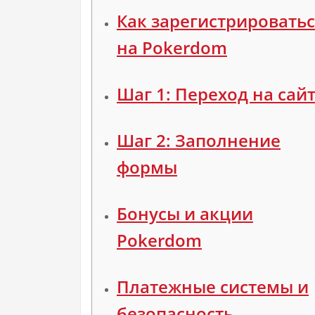
Как зарегистрировать
на Pokerdom
Шаг 1: Переход на сай
Шаг 2: Заполнение
формы
Бонусы и акции
Pokerdom
Платежные системы и
безопасность