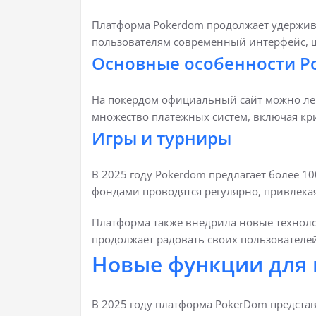
Платформа Pokerdom продолжает удержива
пользователям современный интерфейс, 
Основные особенности Po
На покердом официальный сайт можно легк
множество платежных систем, включая кри
Игры и турниры
В 2025 году Pokerdom предлагает более 10
фондами проводятся регулярно, привлекая
Платформа также внедрила новые технолог
продолжает радовать своих пользователе
Новые функции для 
В 2025 году платформа PokerDom предста