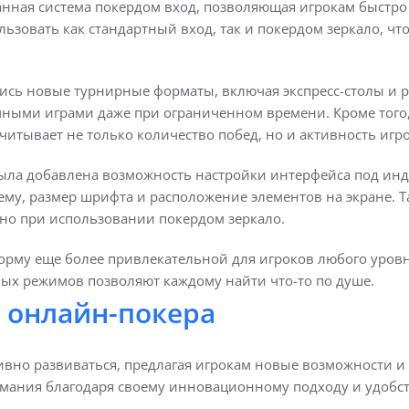
ная система покердом вход, позволяющая игрокам быстро и
льзовать как стандартный вход, так и покердом зеркало, чт
ись новые турнирные форматы, включая экспресс-столы и р
ными играми даже при ограниченном времени. Кроме того
читывает не только количество побед, но и активность игр
была добавлена возможность настройки интерфейса под ин
ему, размер шрифта и расположение элементов на экране. 
зно при использовании покердом зеркало.
рму еще более привлекательной для игроков любого уровн
ых режимов позволяют каждому найти что-то по душе.
 онлайн-покера
ивно развиваться, предлагая игрокам новые возможности и 
нимания благодаря своему инновационному подходу и удобс