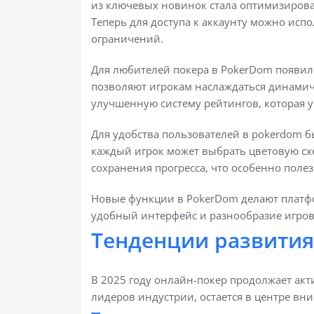
из ключевых новинок стала оптимизирован
Теперь для доступа к аккаунту можно испо
ограничений.
Для любителей покера в PokerDom появил
позволяют игрокам наслаждаться динамич
улучшенную систему рейтингов, которая у
Для удобства пользователей в pokerdom 
каждый игрок может выбрать цветовую сх
сохранения прогресса, что особенно поле
Новые функции в PokerDom делают платфо
удобный интерфейс и разнообразие игров
Тенденции развития
В 2025 году онлайн-покер продолжает акт
лидеров индустрии, остается в центре в