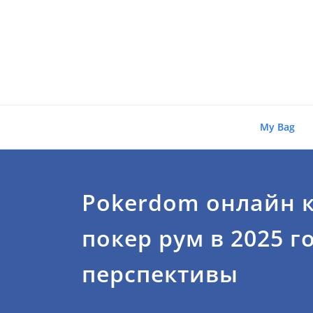
Skip
to
content
My Bag
Pokerdom онлайн 
покер рум в 2025 г
перспективы