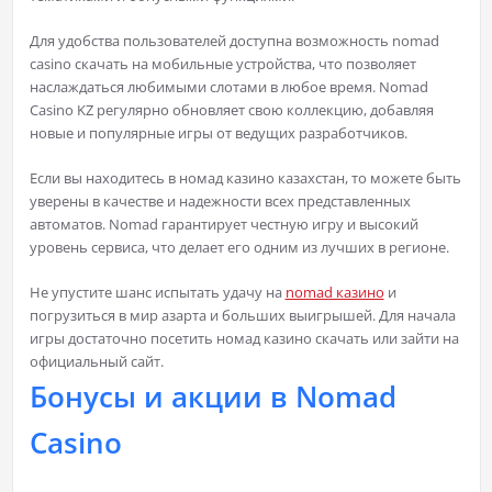
Для удобства пользователей доступна возможность nomad
casino скачать на мобильные устройства, что позволяет
наслаждаться любимыми слотами в любое время. Nomad
Casino KZ регулярно обновляет свою коллекцию, добавляя
новые и популярные игры от ведущих разработчиков.
Если вы находитесь в номад казино казахстан, то можете быть
уверены в качестве и надежности всех представленных
автоматов. Nomad гарантирует честную игру и высокий
уровень сервиса, что делает его одним из лучших в регионе.
Не упустите шанс испытать удачу на
nomad казино
и
погрузиться в мир азарта и больших выигрышей. Для начала
игры достаточно посетить номад казино скачать или зайти на
официальный сайт.
Бонусы и акции в Nomad
Casino