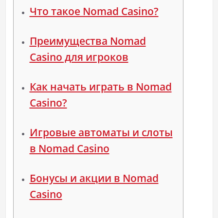
Что такое Nomad Casino?
Преимущества Nomad
Casino для игроков
Как начать играть в Nomad
Casino?
Игровые автоматы и слоты
в Nomad Casino
Бонусы и акции в Nomad
Casino