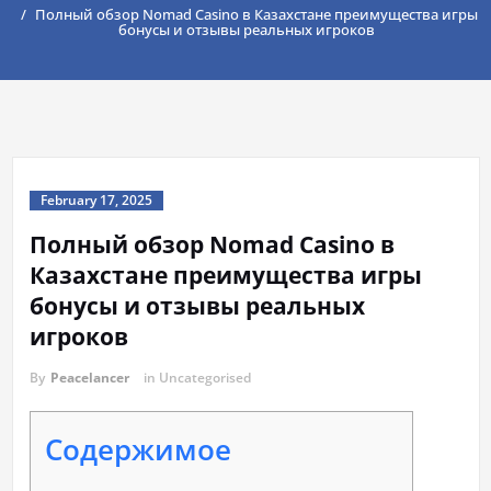
Полный обзор Nomad Casino в Казахстане преимущества игры
бонусы и отзывы реальных игроков
February 17, 2025
Полный обзор Nomad Casino в
Казахстане преимущества игры
бонусы и отзывы реальных
игроков
By
Peacelancer
in Uncategorised
Содержимое