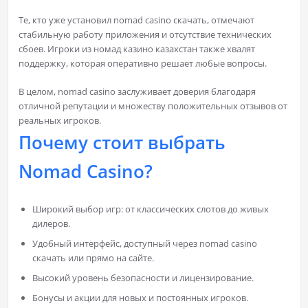
Те, кто уже установил nomad casino скачать, отмечают
стабильную работу приложения и отсутствие технических
сбоев. Игроки из номад казино казахстан также хвалят
поддержку, которая оперативно решает любые вопросы.
В целом, nomad casino заслуживает доверия благодаря
отличной репутации и множеству положительных отзывов от
реальных игроков.
Почему стоит выбрать
Nomad Casino?
Широкий выбор игр: от классических слотов до живых
дилеров.
Удобный интерфейс, доступный через nomad casino
скачать или прямо на сайте.
Высокий уровень безопасности и лицензирование.
Бонусы и акции для новых и постоянных игроков.