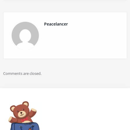
Peacelancer
Comments are closed.