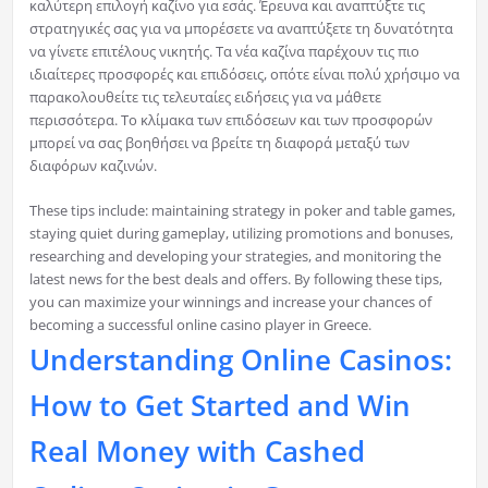
καλύτερη επιλογή καζίνο για εσάς. Έρευνα και αναπτύξτε τις
στρατηγικές σας για να μπορέσετε να αναπτύξετε τη δυνατότητα
να γίνετε επιτέλους νικητής. Τα νέα καζίνα παρέχουν τις πιο
ιδιαίτερες προσφορές και επιδόσεις, οπότε είναι πολύ χρήσιμο να
παρακολουθείτε τις τελευταίες ειδήσεις για να μάθετε
περισσότερα. Το κλίμακα των επιδόσεων και των προσφορών
μπορεί να σας βοηθήσει να βρείτε τη διαφορά μεταξύ των
διαφόρων καζινών.
These tips include: maintaining strategy in poker and table games,
staying quiet during gameplay, utilizing promotions and bonuses,
researching and developing your strategies, and monitoring the
latest news for the best deals and offers. By following these tips,
you can maximize your winnings and increase your chances of
becoming a successful online casino player in Greece.
Understanding Online Casinos:
How to Get Started and Win
Real Money with Cashed