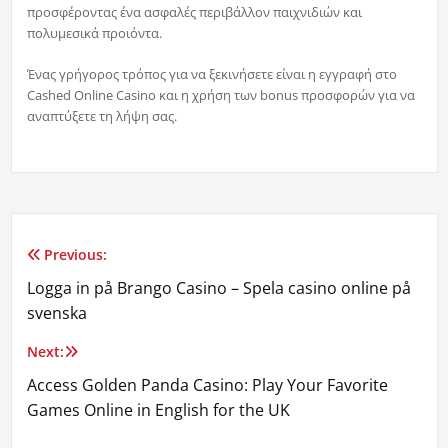
προσφέροντας ένα ασφαλές περιβάλλον παιχνιδιών και
πολυμεσικά προιόντα.
Ένας γρήγορος τρόπος για να ξεκινήσετε είναι η εγγραφή στο
Cashed Online Casino και η χρήση των bonus προσφορών για να
αναπτύξετε τη λήψη σας.
Previous:
Logga in på Brango Casino – Spela casino online på
svenska
Next:
Access Golden Panda Casino: Play Your Favorite
Games Online in English for the UK