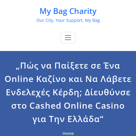
Skip
My Bag Charity
to
content
Our City, Your Support, My Bag
„Πώς να Παίξετε σε Ένα
Οnline Καζίνο και Να Λάβετε
Ενδελεχές Κέρδη; Δίευθύνσε
στο Cashed Online Casino
για Την Ελλάδα“
Home