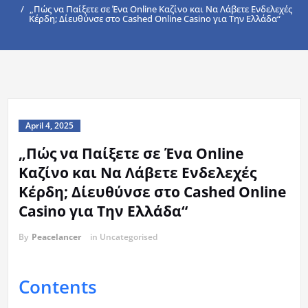
„Πώς να Παίξετε σε Ένα Οnline Καζίνο και Να Λάβετε Ενδελεχές
Κέρδη; Δίευθύνσε στο Cashed Online Casino για Την Ελλάδα“
April 4, 2025
„Πώς να Παίξετε σε Ένα Οnline
Καζίνο και Να Λάβετε Ενδελεχές
Κέρδη; Δίευθύνσε στο Cashed Online
Casino για Την Ελλάδα“
By
Peacelancer
in Uncategorised
Contents