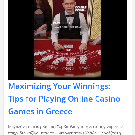
Maximizing Your Winnings:
Tips for Playing Online Casino
Games in Greece
Μεγαλύνεte τα κέρδη σας: Σύμβουλαι για τη λειτour γινομένων
παιχνίδια καζίνο μέσω του ιντερνετ στην Ελλάδα. Προσέξτε τη