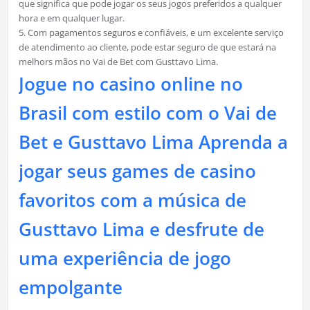
que significa que pode jogar os seus jogos preferidos a qualquer
hora e em qualquer lugar.
5. Com pagamentos seguros e confiáveis, e um excelente serviço
de atendimento ao cliente, pode estar seguro de que estará na
melhors mãos no Vai de Bet com Gusttavo Lima.
Jogue no casino online no
Brasil com estilo com o Vai de
Bet e Gusttavo Lima Aprenda a
jogar seus games de casino
favoritos com a música de
Gusttavo Lima e desfrute de
uma experiência de jogo
empolgante