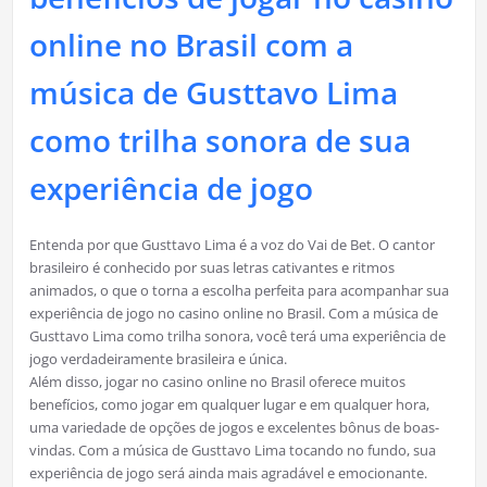
online no Brasil com a
música de Gusttavo Lima
como trilha sonora de sua
experiência de jogo
Entenda por que Gusttavo Lima é a voz do Vai de Bet. O cantor
brasileiro é conhecido por suas letras cativantes e ritmos
animados, o que o torna a escolha perfeita para acompanhar sua
experiência de jogo no casino online no Brasil. Com a música de
Gusttavo Lima como trilha sonora, você terá uma experiência de
jogo verdadeiramente brasileira e única.
Além disso, jogar no casino online no Brasil oferece muitos
benefícios, como jogar em qualquer lugar e em qualquer hora,
uma variedade de opções de jogos e excelentes bônus de boas-
vindas. Com a música de Gusttavo Lima tocando no fundo, sua
experiência de jogo será ainda mais agradável e emocionante.