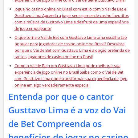
experiência de jogo online com o Vai de Bet e Gusttavo Lima
Jogue no casino online no Brasil com estilo com o Vai de Bet e
Gusttavo Lima Aprenda a jogar seus games de casino favoritos
com a música de Gusttavo Lima e desfrute de uma experiência
de jogo empolgante
O que torna o Vai de Bet com Gusttavo Lima uma escolha tão
popular para jogadores de casino online no Brasil? Descubra
por que o Vai de Bet com Gusttavo Lima é a opção preferida de
tantos jogadores de casino online no Brasil
Como o Vai de Bet com Gusttavo Lima pode melhorar sua
experiência de jogo online no Brasil Saiba como o Vai de Bet
com Gusttavo Lima pode transformar sua experiência de jogo
online em algo verdadeiramente especial
Entenda por que o cantor
Gusttavo Lima é a voz do Vai
de Bet Compreenda os
benefícios de jogar no casino